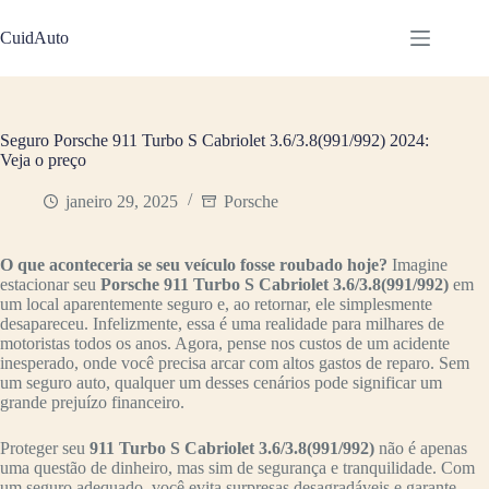
Pular
para
CuidAuto
o
conteúdo
Seguro Porsche 911 Turbo S Cabriolet 3.6/3.8(991/992) 2024:
Veja o preço
janeiro 29, 2025
Porsche
O que aconteceria se seu veículo fosse roubado hoje?
Imagine
estacionar seu
Porsche 911 Turbo S Cabriolet 3.6/3.8(991/992)
em
um local aparentemente seguro e, ao retornar, ele simplesmente
desapareceu. Infelizmente, essa é uma realidade para milhares de
motoristas todos os anos. Agora, pense nos custos de um acidente
inesperado, onde você precisa arcar com altos gastos de reparo. Sem
um seguro auto, qualquer um desses cenários pode significar um
grande prejuízo financeiro.
Proteger seu
911 Turbo S Cabriolet 3.6/3.8(991/992)
não é apenas
uma questão de dinheiro, mas sim de segurança e tranquilidade. Com
um seguro adequado, você evita surpresas desagradáveis e garante