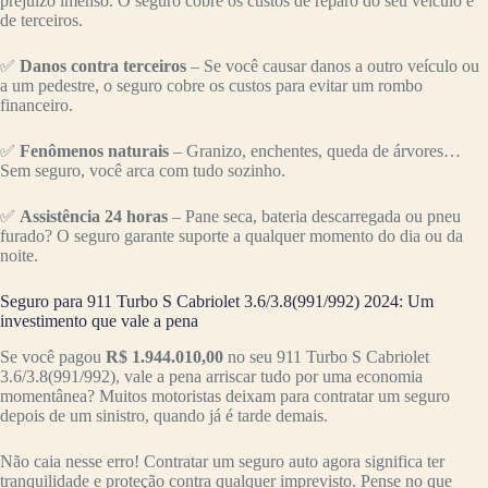
prejuízo imenso. O seguro cobre os custos de reparo do seu veículo e
de terceiros.
✅
Danos contra terceiros
– Se você causar danos a outro veículo ou
a um pedestre, o seguro cobre os custos para evitar um rombo
financeiro.
✅
Fenômenos naturais
– Granizo, enchentes, queda de árvores…
Sem seguro, você arca com tudo sozinho.
✅
Assistência 24 horas
– Pane seca, bateria descarregada ou pneu
furado? O seguro garante suporte a qualquer momento do dia ou da
noite.
Seguro para 911 Turbo S Cabriolet 3.6/3.8(991/992) 2024: Um
investimento que vale a pena
Se você pagou
R$ 1.944.010,00
no seu 911 Turbo S Cabriolet
3.6/3.8(991/992), vale a pena arriscar tudo por uma economia
momentânea? Muitos motoristas deixam para contratar um seguro
depois de um sinistro, quando já é tarde demais.
Não caia nesse erro! Contratar um seguro auto agora significa ter
tranquilidade e proteção contra qualquer imprevisto. Pense no que