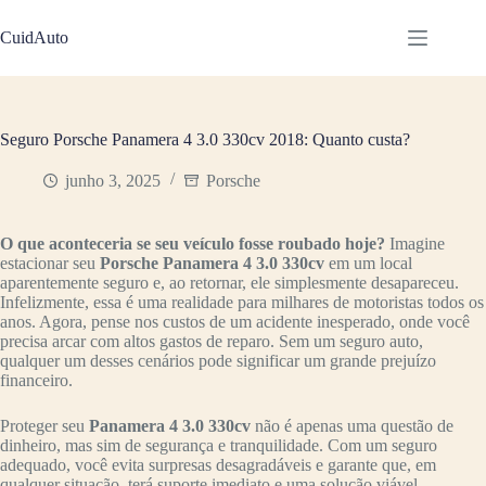
Pular
para
CuidAuto
o
conteúdo
Seguro Porsche Panamera 4 3.0 330cv 2018: Quanto custa?
junho 3, 2025
Porsche
O que aconteceria se seu veículo fosse roubado hoje?
Imagine
estacionar seu
Porsche Panamera 4 3.0 330cv
em um local
aparentemente seguro e, ao retornar, ele simplesmente desapareceu.
Infelizmente, essa é uma realidade para milhares de motoristas todos os
anos. Agora, pense nos custos de um acidente inesperado, onde você
precisa arcar com altos gastos de reparo. Sem um seguro auto,
qualquer um desses cenários pode significar um grande prejuízo
financeiro.
Proteger seu
Panamera 4 3.0 330cv
não é apenas uma questão de
dinheiro, mas sim de segurança e tranquilidade. Com um seguro
adequado, você evita surpresas desagradáveis e garante que, em
qualquer situação, terá suporte imediato e uma solução viável.