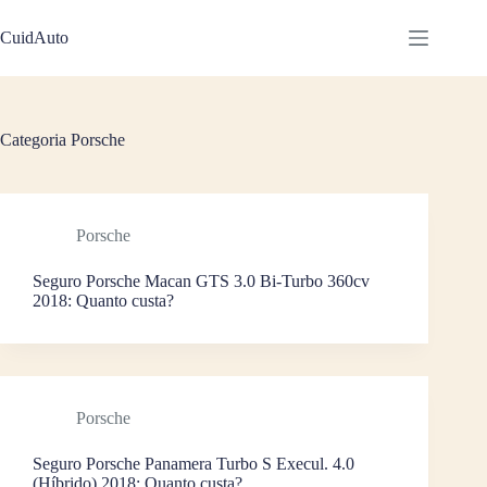
Pular
para
CuidAuto
o
conteúdo
Categoria
Porsche
Porsche
Seguro Porsche Macan GTS 3.0 Bi-Turbo 360cv
2018: Quanto custa?
Porsche
Seguro Porsche Panamera Turbo S Execul. 4.0
(Híbrido) 2018: Quanto custa?