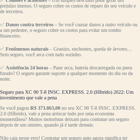
✅
Colisões e acidentes
– Um simples descuido pode gerar um
prejuízo imenso. O seguro cobre os custos de reparo do seu veículo e
de terceiros.
✅
Danos contra terceiros
– Se você causar danos a outro veículo ou
a um pedestre, o seguro cobre os custos para evitar um rombo
financeiro.
✅
Fenômenos naturais
– Granizo, enchentes, queda de árvores…
Sem seguro, você arca com tudo sozinho.
✅
Assistência 24 horas
– Pane seca, bateria descarregada ou pneu
furado? O seguro garante suporte a qualquer momento do dia ou da
noite.
Seguro para XC 90 T-8 INSC. EXPRESS. 2.0 (Híbrido) 2022: Um
investimento que vale a pena
Se você pagou
R$ 373.863,00
no seu XC 90 T-8 INSC. EXPRESS.
2.0 (Híbrido), vale a pena arriscar tudo por uma economia
momentânea? Muitos motoristas deixam para contratar um seguro
depois de um sinistro, quando já é tarde demais.
Não caia nesse erro! Contratar um seguro auto agora significa ter