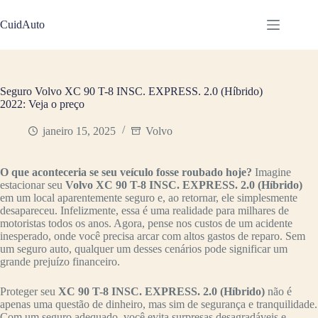
Pular
para
CuidAuto
o
conteúdo
Seguro Volvo XC 90 T-8 INSC. EXPRESS. 2.0 (Híbrido)
2022: Veja o preço
janeiro 15, 2025
Volvo
O que aconteceria se seu veículo fosse roubado hoje?
Imagine
estacionar seu
Volvo XC 90 T-8 INSC. EXPRESS. 2.0 (Híbrido)
em um local aparentemente seguro e, ao retornar, ele simplesmente
desapareceu. Infelizmente, essa é uma realidade para milhares de
motoristas todos os anos. Agora, pense nos custos de um acidente
inesperado, onde você precisa arcar com altos gastos de reparo. Sem
um seguro auto, qualquer um desses cenários pode significar um
grande prejuízo financeiro.
Proteger seu
XC 90 T-8 INSC. EXPRESS. 2.0 (Híbrido)
não é
apenas uma questão de dinheiro, mas sim de segurança e tranquilidade.
Com um seguro adequado, você evita surpresas desagradáveis e