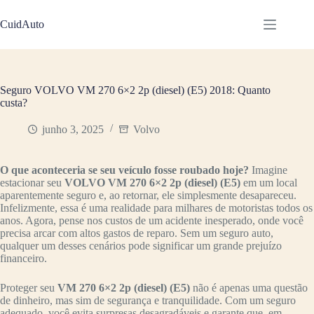
Pular
para
CuidAuto
o
conteúdo
Seguro VOLVO VM 270 6×2 2p (diesel) (E5) 2018: Quanto
custa?
junho 3, 2025
Volvo
O que aconteceria se seu veículo fosse roubado hoje?
Imagine
estacionar seu
VOLVO VM 270 6×2 2p (diesel) (E5)
em um local
aparentemente seguro e, ao retornar, ele simplesmente desapareceu.
Infelizmente, essa é uma realidade para milhares de motoristas todos os
anos. Agora, pense nos custos de um acidente inesperado, onde você
precisa arcar com altos gastos de reparo. Sem um seguro auto,
qualquer um desses cenários pode significar um grande prejuízo
financeiro.
Proteger seu
VM 270 6×2 2p (diesel) (E5)
não é apenas uma questão
de dinheiro, mas sim de segurança e tranquilidade. Com um seguro
adequado, você evita surpresas desagradáveis e garante que, em