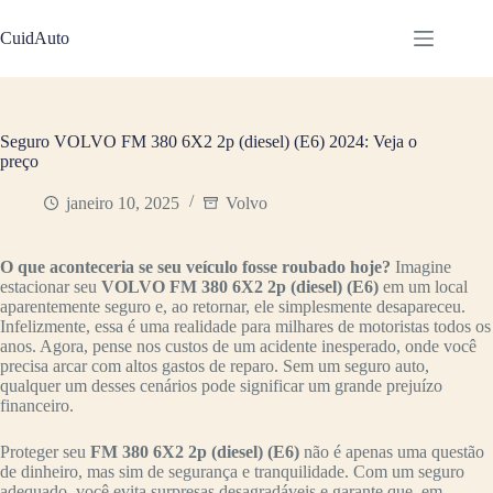
Pular
para
CuidAuto
o
conteúdo
Seguro VOLVO FM 380 6X2 2p (diesel) (E6) 2024: Veja o
preço
janeiro 10, 2025
Volvo
O que aconteceria se seu veículo fosse roubado hoje?
Imagine
estacionar seu
VOLVO FM 380 6X2 2p (diesel) (E6)
em um local
aparentemente seguro e, ao retornar, ele simplesmente desapareceu.
Infelizmente, essa é uma realidade para milhares de motoristas todos os
anos. Agora, pense nos custos de um acidente inesperado, onde você
precisa arcar com altos gastos de reparo. Sem um seguro auto,
qualquer um desses cenários pode significar um grande prejuízo
financeiro.
Proteger seu
FM 380 6X2 2p (diesel) (E6)
não é apenas uma questão
de dinheiro, mas sim de segurança e tranquilidade. Com um seguro
adequado, você evita surpresas desagradáveis e garante que, em