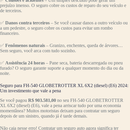
✅
Colisões e acidentes
– Um simples descuido pode gerar um
prejuízo imenso. O seguro cobre os custos de reparo do seu veículo e
de terceiros.
✅
Danos contra terceiros
– Se você causar danos a outro veículo ou
a um pedestre, o seguro cobre os custos para evitar um rombo
financeiro.
✅
Fenômenos naturais
– Granizo, enchentes, queda de árvores…
Sem seguro, você arca com tudo sozinho.
✅
Assistência 24 horas
– Pane seca, bateria descarregada ou pneu
furado? O seguro garante suporte a qualquer momento do dia ou da
noite.
Seguro para FH-540 GLOBETROTTER XL 6X2 (diesel) (E6) 2024:
Um investimento que vale a pena
Se você pagou
R$ 903.581,00
no seu FH-540 GLOBETROTTER
XL 6X2 (diesel) (E6), vale a pena arriscar tudo por uma economia
momentânea? Muitos motoristas deixam para contratar um seguro
depois de um sinistro, quando já é tarde demais.
Não caia nesse erro! Contratar um seguro auto agora significa ter