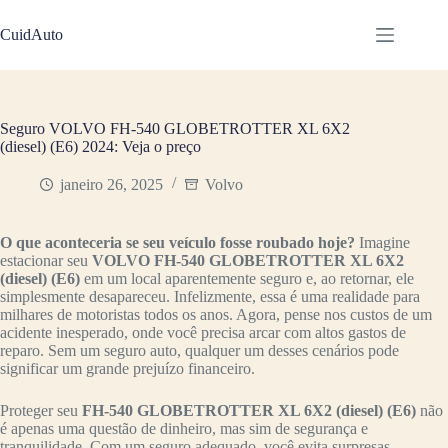
Pular
para
CuidAuto
o
conteúdo
Seguro VOLVO FH-540 GLOBETROTTER XL 6X2
(diesel) (E6) 2024: Veja o preço
janeiro 26, 2025
Volvo
O que aconteceria se seu veículo fosse roubado hoje?
Imagine
estacionar seu
VOLVO FH-540 GLOBETROTTER XL 6X2
(diesel) (E6)
em um local aparentemente seguro e, ao retornar, ele
simplesmente desapareceu. Infelizmente, essa é uma realidade para
milhares de motoristas todos os anos. Agora, pense nos custos de um
acidente inesperado, onde você precisa arcar com altos gastos de
reparo. Sem um seguro auto, qualquer um desses cenários pode
significar um grande prejuízo financeiro.
Proteger seu
FH-540 GLOBETROTTER XL 6X2 (diesel) (E6)
não
é apenas uma questão de dinheiro, mas sim de segurança e
tranquilidade. Com um seguro adequado, você evita surpresas