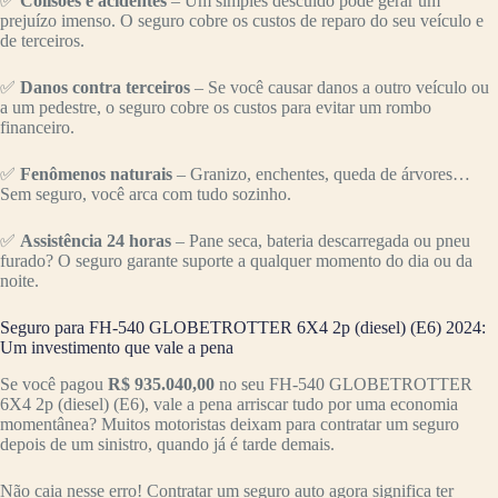
✅
Colisões e acidentes
– Um simples descuido pode gerar um
prejuízo imenso. O seguro cobre os custos de reparo do seu veículo e
de terceiros.
✅
Danos contra terceiros
– Se você causar danos a outro veículo ou
a um pedestre, o seguro cobre os custos para evitar um rombo
financeiro.
✅
Fenômenos naturais
– Granizo, enchentes, queda de árvores…
Sem seguro, você arca com tudo sozinho.
✅
Assistência 24 horas
– Pane seca, bateria descarregada ou pneu
furado? O seguro garante suporte a qualquer momento do dia ou da
noite.
Seguro para FH-540 GLOBETROTTER 6X4 2p (diesel) (E6) 2024:
Um investimento que vale a pena
Se você pagou
R$ 935.040,00
no seu FH-540 GLOBETROTTER
6X4 2p (diesel) (E6), vale a pena arriscar tudo por uma economia
momentânea? Muitos motoristas deixam para contratar um seguro
depois de um sinistro, quando já é tarde demais.
Não caia nesse erro! Contratar um seguro auto agora significa ter