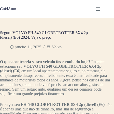
Pular
para
CuidAuto
o
conteúdo
Seguro VOLVO FH-540 GLOBETROTTER 6X4 2p
(diesel) (E6) 2024: Veja o preço
janeiro 11, 2025
Volvo
O que aconteceria se seu veículo fosse roubado hoje?
Imagine
estacionar seu
VOLVO FH-540 GLOBETROTTER 6X4 2p
(diesel) (E6)
em um local aparentemente seguro e, ao retornar, ele
simplesmente desapareceu. Infelizmente, essa é uma realidade para
milhares de motoristas todos os anos. Agora, pense nos custos de um
acidente inesperado, onde você precisa arcar com altos gastos de
reparo. Sem um seguro auto, qualquer um desses cenários pode
significar um grande prejuízo financeiro.
Proteger seu
FH-540 GLOBETROTTER 6X4 2p (diesel) (E6)
não
é apenas uma questão de dinheiro, mas sim de segurança e
tranquilidade. Com um seguro adequado, você evita surpresas