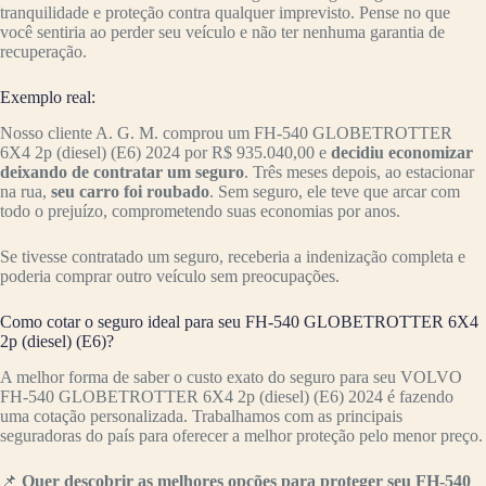
tranquilidade e proteção contra qualquer imprevisto. Pense no que
você sentiria ao perder seu veículo e não ter nenhuma garantia de
recuperação.
Exemplo real:
Nosso cliente A. G. M. comprou um FH-540 GLOBETROTTER
6X4 2p (diesel) (E6) 2024 por R$ 935.040,00 e
decidiu economizar
deixando de contratar um seguro
. Três meses depois, ao estacionar
na rua,
seu carro foi roubado
. Sem seguro, ele teve que arcar com
todo o prejuízo, comprometendo suas economias por anos.
Se tivesse contratado um seguro, receberia a indenização completa e
poderia comprar outro veículo sem preocupações.
Como cotar o seguro ideal para seu FH-540 GLOBETROTTER 6X4
2p (diesel) (E6)?
A melhor forma de saber o custo exato do seguro para seu VOLVO
FH-540 GLOBETROTTER 6X4 2p (diesel) (E6) 2024 é fazendo
uma cotação personalizada. Trabalhamos com as principais
seguradoras do país para oferecer a melhor proteção pelo menor preço.
📌
Quer descobrir as melhores opções para proteger seu FH-540