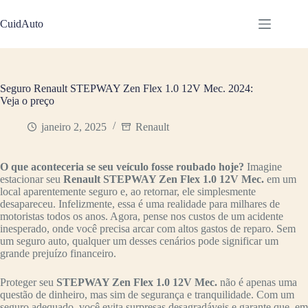
Pular
para
CuidAuto
o
conteúdo
Seguro Renault STEPWAY Zen Flex 1.0 12V Mec. 2024:
Veja o preço
janeiro 2, 2025
Renault
O que aconteceria se seu veículo fosse roubado hoje?
Imagine
estacionar seu
Renault STEPWAY Zen Flex 1.0 12V Mec.
em um
local aparentemente seguro e, ao retornar, ele simplesmente
desapareceu. Infelizmente, essa é uma realidade para milhares de
motoristas todos os anos. Agora, pense nos custos de um acidente
inesperado, onde você precisa arcar com altos gastos de reparo. Sem
um seguro auto, qualquer um desses cenários pode significar um
grande prejuízo financeiro.
Proteger seu
STEPWAY Zen Flex 1.0 12V Mec.
não é apenas uma
questão de dinheiro, mas sim de segurança e tranquilidade. Com um
seguro adequado, você evita surpresas desagradáveis e garante que, em