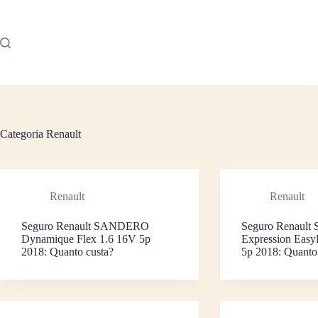
Pular
para
o
conteúdo
Categoria
Renault
Renault
Renault
Seguro Renault SANDERO
Seguro Renaul
Dynamique Flex 1.6 16V 5p
Expression Easy
2018: Quanto custa?
5p 2018: Quanto