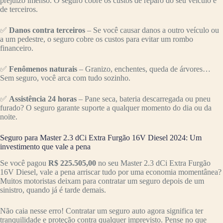
prejuízo imenso. O seguro cobre os custos de reparo do seu veículo e
de terceiros.
✅
Danos contra terceiros
– Se você causar danos a outro veículo ou
a um pedestre, o seguro cobre os custos para evitar um rombo
financeiro.
✅
Fenômenos naturais
– Granizo, enchentes, queda de árvores…
Sem seguro, você arca com tudo sozinho.
✅
Assistência 24 horas
– Pane seca, bateria descarregada ou pneu
furado? O seguro garante suporte a qualquer momento do dia ou da
noite.
Seguro para Master 2.3 dCi Extra Furgão 16V Diesel 2024: Um
investimento que vale a pena
Se você pagou
R$ 225.505,00
no seu Master 2.3 dCi Extra Furgão
16V Diesel, vale a pena arriscar tudo por uma economia momentânea?
Muitos motoristas deixam para contratar um seguro depois de um
sinistro, quando já é tarde demais.
Não caia nesse erro! Contratar um seguro auto agora significa ter
tranquilidade e proteção contra qualquer imprevisto. Pense no que