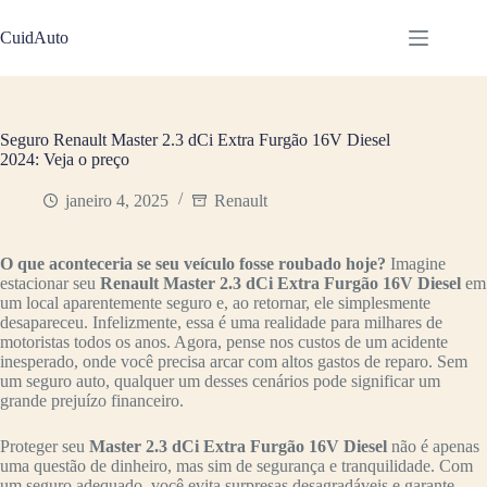
Pular
para
CuidAuto
o
conteúdo
Seguro Renault Master 2.3 dCi Extra Furgão 16V Diesel
2024: Veja o preço
janeiro 4, 2025
Renault
O que aconteceria se seu veículo fosse roubado hoje?
Imagine
estacionar seu
Renault Master 2.3 dCi Extra Furgão 16V Diesel
em
um local aparentemente seguro e, ao retornar, ele simplesmente
desapareceu. Infelizmente, essa é uma realidade para milhares de
motoristas todos os anos. Agora, pense nos custos de um acidente
inesperado, onde você precisa arcar com altos gastos de reparo. Sem
um seguro auto, qualquer um desses cenários pode significar um
grande prejuízo financeiro.
Proteger seu
Master 2.3 dCi Extra Furgão 16V Diesel
não é apenas
uma questão de dinheiro, mas sim de segurança e tranquilidade. Com
um seguro adequado, você evita surpresas desagradáveis e garante