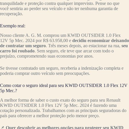
tranquilidade e proteção contra qualquer imprevisto. Pense no que
você sentiria ao perder seu veículo e não ter nenhuma garantia de
recuperação.
Exemplo real:
Nosso cliente A. G. M. comprou um KWID OUTSIDER 1.0 Flex
12V 5p Mec. 2024 por R$ 63.958,00 e
decidiu economizar deixando
de contratar um seguro
. Três meses depois, ao estacionar na rua,
seu
carro foi roubado
. Sem seguro, ele teve que arcar com todo o
prejuízo, comprometendo suas economias por anos.
Se tivesse contratado um seguro, receberia a indenização completa e
poderia comprar outro veículo sem preocupações.
Como cotar o seguro ideal para seu KWID OUTSIDER 1.0 Flex 12V
5p Mec.?
A melhor forma de saber o custo exato do seguro para seu Renault
KWID OUTSIDER 1.0 Flex 12V 5p Mec. 2024 é fazendo uma
cotação personalizada. Trabalhamos com as principais seguradoras do
país para oferecer a melhor proteção pelo menor preço.
📌
Quer descobrir as melhores opções para proteger seu KWID