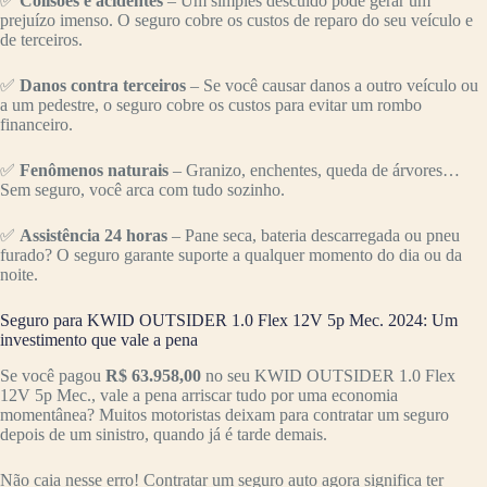
✅
Colisões e acidentes
– Um simples descuido pode gerar um
prejuízo imenso. O seguro cobre os custos de reparo do seu veículo e
de terceiros.
✅
Danos contra terceiros
– Se você causar danos a outro veículo ou
a um pedestre, o seguro cobre os custos para evitar um rombo
financeiro.
✅
Fenômenos naturais
– Granizo, enchentes, queda de árvores…
Sem seguro, você arca com tudo sozinho.
✅
Assistência 24 horas
– Pane seca, bateria descarregada ou pneu
furado? O seguro garante suporte a qualquer momento do dia ou da
noite.
Seguro para KWID OUTSIDER 1.0 Flex 12V 5p Mec. 2024: Um
investimento que vale a pena
Se você pagou
R$ 63.958,00
no seu KWID OUTSIDER 1.0 Flex
12V 5p Mec., vale a pena arriscar tudo por uma economia
momentânea? Muitos motoristas deixam para contratar um seguro
depois de um sinistro, quando já é tarde demais.
Não caia nesse erro! Contratar um seguro auto agora significa ter