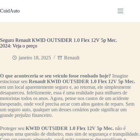
Pular
para
CuidAuto
o
conteúdo
Seguro Renault KWID OUTSIDER 1.0 Flex 12V 5p Mec.
2024: Veja o preço
janeiro 18, 2025
Renault
O que aconteceria se seu veículo fosse roubado hoje?
Imagine
estacionar seu
Renault KWID OUTSIDER 1.0 Flex 12V 5p Mec.
em um local aparentemente seguro e, ao retornar, ele simplesmente
desapareceu. Infelizmente, essa é uma realidade para milhares de
motoristas todos os anos. Agora, pense nos custos de um acidente
inesperado, onde você precisa arcar com altos gastos de reparo. Sem
um seguro auto, qualquer um desses cenários pode significar um
grande prejuízo financeiro.
Proteger seu
KWID OUTSIDER 1.0 Flex 12V 5p Mec.
não é
apenas uma questão de dinheiro, mas sim de segurança e tranquilidade.
Com um seguro adequado, você evita surpresas desagradáveis e