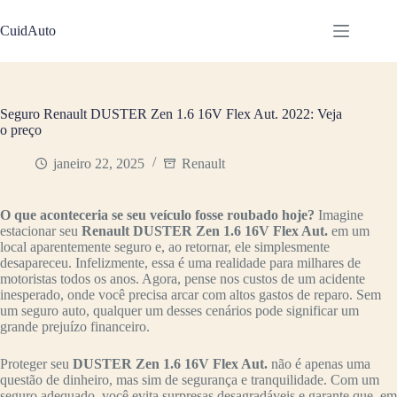
Pular
para
CuidAuto
o
conteúdo
Seguro Renault DUSTER Zen 1.6 16V Flex Aut. 2022: Veja
o preço
janeiro 22, 2025
Renault
O que aconteceria se seu veículo fosse roubado hoje?
Imagine
estacionar seu
Renault DUSTER Zen 1.6 16V Flex Aut.
em um
local aparentemente seguro e, ao retornar, ele simplesmente
desapareceu. Infelizmente, essa é uma realidade para milhares de
motoristas todos os anos. Agora, pense nos custos de um acidente
inesperado, onde você precisa arcar com altos gastos de reparo. Sem
um seguro auto, qualquer um desses cenários pode significar um
grande prejuízo financeiro.
Proteger seu
DUSTER Zen 1.6 16V Flex Aut.
não é apenas uma
questão de dinheiro, mas sim de segurança e tranquilidade. Com um
seguro adequado, você evita surpresas desagradáveis e garante que, em