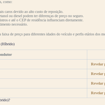
es, como:
s caros devido ao alto custo de reposição.
etanol ou diesel podem ter diferenças de preço no seguro.
nistros e até o CEP de residência influenciam diretamente.
timento necessário.
faixa de preço para diferentes idades do veículo e perfis etários dos mo
 (Híbrido)
ondutor
Revelar 
Revelar 
Revelar 
Revelar 
brido)?