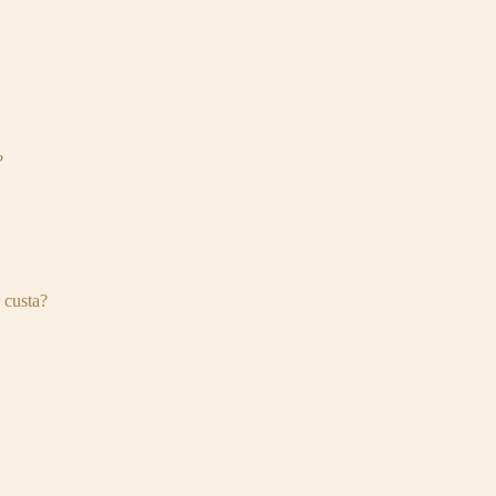
?
 custa?