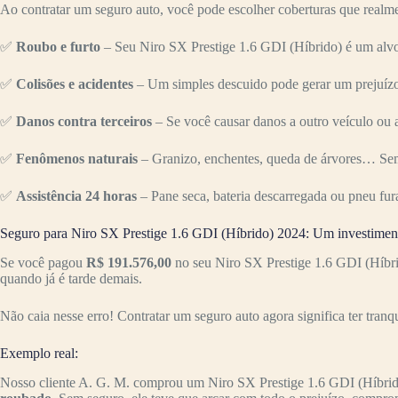
Ao contratar um seguro auto, você pode escolher coberturas que realme
✅
Roubo e furto
– Seu Niro SX Prestige 1.6 GDI (Híbrido) é um alvo
✅
Colisões e acidentes
– Um simples descuido pode gerar um prejuízo 
✅
Danos contra terceiros
– Se você causar danos a outro veículo ou a
✅
Fenômenos naturais
– Granizo, enchentes, queda de árvores… Sem
✅
Assistência 24 horas
– Pane seca, bateria descarregada ou pneu fur
Seguro para Niro SX Prestige 1.6 GDI (Híbrido) 2024: Um investimen
Se você pagou
R$ 191.576,00
no seu Niro SX Prestige 1.6 GDI (Híbri
quando já é tarde demais.
Não caia nesse erro! Contratar um seguro auto agora significa ter tranq
Exemplo real:
Nosso cliente A. G. M. comprou um Niro SX Prestige 1.6 GDI (Híbri