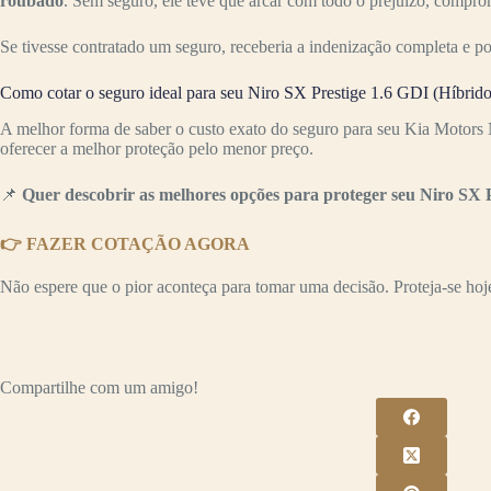
roubado
. Sem seguro, ele teve que arcar com todo o prejuízo, compr
Se tivesse contratado um seguro, receberia a indenização completa e p
Como cotar o seguro ideal para seu Niro SX Prestige 1.6 GDI (Híbrido
A melhor forma de saber o custo exato do seguro para seu Kia Motors 
oferecer a melhor proteção pelo menor preço.
📌
Quer descobrir as melhores opções para proteger seu Niro SX 
👉 FAZER COTAÇÃO AGORA
Não espere que o pior aconteça para tomar uma decisão. Proteja-se hoje 
Compartilhe com um amigo!