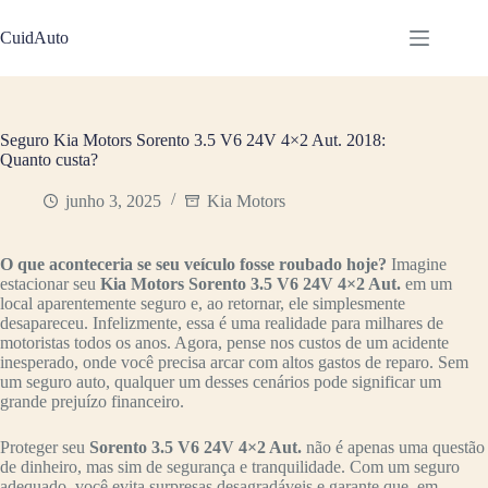
Pular
para
CuidAuto
o
conteúdo
Seguro Kia Motors Sorento 3.5 V6 24V 4×2 Aut. 2018:
Quanto custa?
junho 3, 2025
Kia Motors
O que aconteceria se seu veículo fosse roubado hoje?
Imagine
estacionar seu
Kia Motors Sorento 3.5 V6 24V 4×2 Aut.
em um
local aparentemente seguro e, ao retornar, ele simplesmente
desapareceu. Infelizmente, essa é uma realidade para milhares de
motoristas todos os anos. Agora, pense nos custos de um acidente
inesperado, onde você precisa arcar com altos gastos de reparo. Sem
um seguro auto, qualquer um desses cenários pode significar um
grande prejuízo financeiro.
Proteger seu
Sorento 3.5 V6 24V 4×2 Aut.
não é apenas uma questão
de dinheiro, mas sim de segurança e tranquilidade. Com um seguro
adequado, você evita surpresas desagradáveis e garante que, em