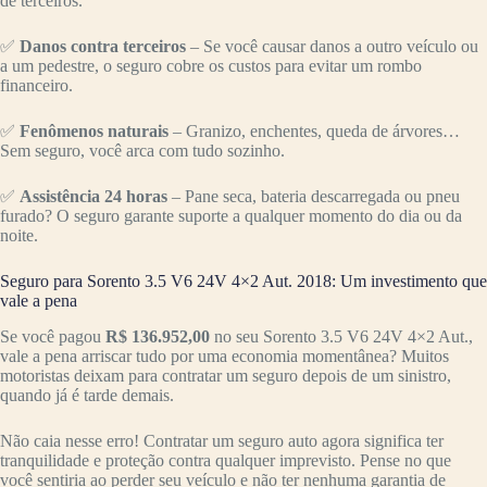
de terceiros.
✅
Danos contra terceiros
– Se você causar danos a outro veículo ou
a um pedestre, o seguro cobre os custos para evitar um rombo
financeiro.
✅
Fenômenos naturais
– Granizo, enchentes, queda de árvores…
Sem seguro, você arca com tudo sozinho.
✅
Assistência 24 horas
– Pane seca, bateria descarregada ou pneu
furado? O seguro garante suporte a qualquer momento do dia ou da
noite.
Seguro para Sorento 3.5 V6 24V 4×2 Aut. 2018: Um investimento que
vale a pena
Se você pagou
R$ 136.952,00
no seu Sorento 3.5 V6 24V 4×2 Aut.,
vale a pena arriscar tudo por uma economia momentânea? Muitos
motoristas deixam para contratar um seguro depois de um sinistro,
quando já é tarde demais.
Não caia nesse erro! Contratar um seguro auto agora significa ter
tranquilidade e proteção contra qualquer imprevisto. Pense no que
você sentiria ao perder seu veículo e não ter nenhuma garantia de