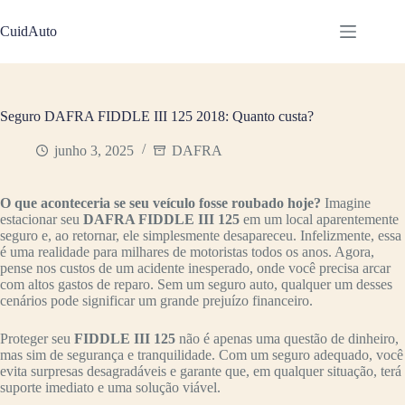
Pular
para
CuidAuto
o
conteúdo
Seguro DAFRA FIDDLE III 125 2018: Quanto custa?
junho 3, 2025
DAFRA
O que aconteceria se seu veículo fosse roubado hoje?
Imagine
estacionar seu
DAFRA FIDDLE III 125
em um local aparentemente
seguro e, ao retornar, ele simplesmente desapareceu. Infelizmente, essa
é uma realidade para milhares de motoristas todos os anos. Agora,
pense nos custos de um acidente inesperado, onde você precisa arcar
com altos gastos de reparo. Sem um seguro auto, qualquer um desses
cenários pode significar um grande prejuízo financeiro.
Proteger seu
FIDDLE III 125
não é apenas uma questão de dinheiro,
mas sim de segurança e tranquilidade. Com um seguro adequado, você
evita surpresas desagradáveis e garante que, em qualquer situação, terá
suporte imediato e uma solução viável.