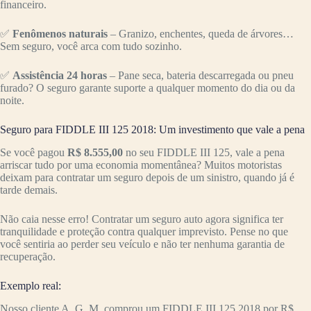
financeiro.
✅
Fenômenos naturais
– Granizo, enchentes, queda de árvores…
Sem seguro, você arca com tudo sozinho.
✅
Assistência 24 horas
– Pane seca, bateria descarregada ou pneu
furado? O seguro garante suporte a qualquer momento do dia ou da
noite.
Seguro para FIDDLE III 125 2018: Um investimento que vale a pena
Se você pagou
R$ 8.555,00
no seu FIDDLE III 125, vale a pena
arriscar tudo por uma economia momentânea? Muitos motoristas
deixam para contratar um seguro depois de um sinistro, quando já é
tarde demais.
Não caia nesse erro! Contratar um seguro auto agora significa ter
tranquilidade e proteção contra qualquer imprevisto. Pense no que
você sentiria ao perder seu veículo e não ter nenhuma garantia de
recuperação.
Exemplo real:
Nosso cliente A. G. M. comprou um FIDDLE III 125 2018 por R$