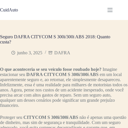
Pular
para
CuidAuto
o
conteúdo
Seguro DAFRA CITYCOM S 300i/300i ABS 2018: Quanto
custa?
junho 3, 2025
DAFRA
O que aconteceria se seu veículo fosse roubado hoje?
Imagine
estacionar seu
DAFRA CITYCOM S 300i/300i ABS
em um local
aparentemente seguro e, ao retornar, ele simplesmente desapareceu.
Infelizmente, essa é uma realidade para milhares de motoristas todos os
anos. Agora, pense nos custos de um acidente inesperado, onde você
precisa arcar com altos gastos de reparo. Sem um seguro auto,
qualquer um desses cenários pode significar um grande prejuízo
financeiro.
Proteger seu
CITYCOM S 300i/300i ABS
não é apenas uma questão
de dinheiro, mas sim de segurança e tranquilidade. Com um seguro
adequado, você evita surpresas desagradáveis e garante que, em