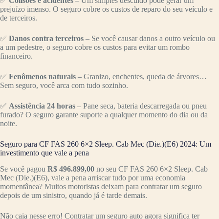
✅
Colisões e acidentes
– Um simples descuido pode gerar um
prejuízo imenso. O seguro cobre os custos de reparo do seu veículo e
de terceiros.
✅
Danos contra terceiros
– Se você causar danos a outro veículo ou
a um pedestre, o seguro cobre os custos para evitar um rombo
financeiro.
✅
Fenômenos naturais
– Granizo, enchentes, queda de árvores…
Sem seguro, você arca com tudo sozinho.
✅
Assistência 24 horas
– Pane seca, bateria descarregada ou pneu
furado? O seguro garante suporte a qualquer momento do dia ou da
noite.
Seguro para CF FAS 260 6×2 Sleep. Cab Mec (Die.)(E6) 2024: Um
investimento que vale a pena
Se você pagou
R$ 496.899,00
no seu CF FAS 260 6×2 Sleep. Cab
Mec (Die.)(E6), vale a pena arriscar tudo por uma economia
momentânea? Muitos motoristas deixam para contratar um seguro
depois de um sinistro, quando já é tarde demais.
Não caia nesse erro! Contratar um seguro auto agora significa ter