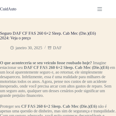
Pular
para
CuidAuto
o
conteúdo
Seguro DAF CF FAS 260 6×2 Sleep. Cab Mec (Die.)(E6)
2024: Veja o preço
janeiro 30, 2025
DAF
O que aconteceria se seu veículo fosse roubado hoje?
Imagine
estacionar seu
DAF CF FAS 260 6×2 Sleep. Cab Mec (Die.)(E6)
em
um local aparentemente seguro e, ao retornar, ele simplesmente
desapareceu. Infelizmente, essa é uma realidade para milhares de
motoristas todos os anos. Agora, pense nos custos de um acidente
inesperado, onde você precisa arcar com altos gastos de reparo. Sem
um seguro auto, qualquer um desses cenários pode significar um
grande prejuízo financeiro.
Proteger seu
CF FAS 260 6×2 Sleep. Cab Mec (Die.)(E6)
não é
apenas uma questão de dinheiro, mas sim de segurança e tranquilidade.
Com um seguro adequado, você evita surpresas desagradáveis e