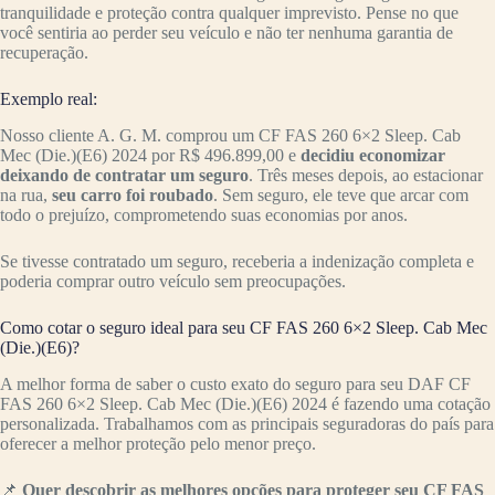
tranquilidade e proteção contra qualquer imprevisto. Pense no que
você sentiria ao perder seu veículo e não ter nenhuma garantia de
recuperação.
Exemplo real:
Nosso cliente A. G. M. comprou um CF FAS 260 6×2 Sleep. Cab
Mec (Die.)(E6) 2024 por R$ 496.899,00 e
decidiu economizar
deixando de contratar um seguro
. Três meses depois, ao estacionar
na rua,
seu carro foi roubado
. Sem seguro, ele teve que arcar com
todo o prejuízo, comprometendo suas economias por anos.
Se tivesse contratado um seguro, receberia a indenização completa e
poderia comprar outro veículo sem preocupações.
Como cotar o seguro ideal para seu CF FAS 260 6×2 Sleep. Cab Mec
(Die.)(E6)?
A melhor forma de saber o custo exato do seguro para seu DAF CF
FAS 260 6×2 Sleep. Cab Mec (Die.)(E6) 2024 é fazendo uma cotação
personalizada. Trabalhamos com as principais seguradoras do país para
oferecer a melhor proteção pelo menor preço.
📌
Quer descobrir as melhores opções para proteger seu CF FAS