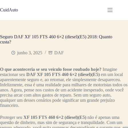
Pular
para
CuidAuto
o
conteúdo
Seguro DAF XF 105 FTS 460 6×2 (diesel)(E5) 2018: Quanto
custa?
junho 3, 2025
DAF
O que aconteceria se seu veículo fosse roubado hoje?
Imagine
estacionar seu
DAF XF 105 FTS 460 6×2 (diesel)(E5)
em um local
aparentemente seguro e, ao retornar, ele simplesmente desapareceu.
Infelizmente, essa é uma realidade para milhares de motoristas todos os
anos. Agora, pense nos custos de um acidente inesperado, onde você
precisa arcar com altos gastos de reparo. Sem um seguro auto,
qualquer um desses cenários pode significar um grande prejuízo
financeiro.
Proteger seu
XF 105 FTS 460 6×2 (diesel)(E5)
não é apenas uma
questão de dinheiro, mas sim de segurança e tranquilidade. Com um
seguro adequado, você evita surpresas desagradáveis e garante que, em