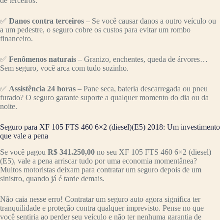
de terceiros.
✅
Danos contra terceiros
– Se você causar danos a outro veículo ou
a um pedestre, o seguro cobre os custos para evitar um rombo
financeiro.
✅
Fenômenos naturais
– Granizo, enchentes, queda de árvores…
Sem seguro, você arca com tudo sozinho.
✅
Assistência 24 horas
– Pane seca, bateria descarregada ou pneu
furado? O seguro garante suporte a qualquer momento do dia ou da
noite.
Seguro para XF 105 FTS 460 6×2 (diesel)(E5) 2018: Um investimento
que vale a pena
Se você pagou
R$ 341.250,00
no seu XF 105 FTS 460 6×2 (diesel)
(E5), vale a pena arriscar tudo por uma economia momentânea?
Muitos motoristas deixam para contratar um seguro depois de um
sinistro, quando já é tarde demais.
Não caia nesse erro! Contratar um seguro auto agora significa ter
tranquilidade e proteção contra qualquer imprevisto. Pense no que
você sentiria ao perder seu veículo e não ter nenhuma garantia de