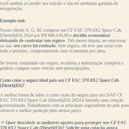
você sentiria ao perder seu veículo e não ter nenhuma garantia de
recuperação.
Exemplo real:
Nosso cliente A. G. M. comprou um CF FAC 370 8X2 Space Cab
(Diesel)(E6) 2024 por R$ 660.439,00 e
decidiu economizar
deixando de contratar um seguro
. Três meses depois, ao estacionar
na rua,
seu carro foi roubado
. Sem seguro, ele teve que arcar com
todo o prejuízo, comprometendo suas economias por anos.
Se tivesse contratado um seguro, receberia a indenização completa e
poderia comprar outro veículo sem preocupações.
Como cotar o seguro ideal para seu CF FAC 370 8X2 Space Cab
(Diesel)(E6)?
A melhor forma de saber o custo exato do seguro para seu DAF CF
FAC 370 8X2 Space Cab (Diesel)(E6) 2024 é fazendo uma cotação
personalizada. Trabalhamos com as principais seguradoras do país para
oferecer a melhor proteção pelo menor preço.
📌
Quer descobrir as melhores opções para proteger seu CF FAC
370 8X2 Space Cab (Diesel)(E6)? Solicite uma cotação agora