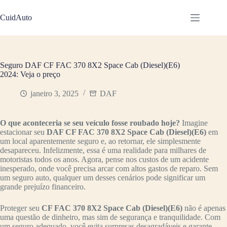
Pular
para
CuidAuto
o
conteúdo
Seguro DAF CF FAC 370 8X2 Space Cab (Diesel)(E6)
2024: Veja o preço
janeiro 3, 2025
DAF
O que aconteceria se seu veículo fosse roubado hoje?
Imagine
estacionar seu
DAF CF FAC 370 8X2 Space Cab (Diesel)(E6)
em
um local aparentemente seguro e, ao retornar, ele simplesmente
desapareceu. Infelizmente, essa é uma realidade para milhares de
motoristas todos os anos. Agora, pense nos custos de um acidente
inesperado, onde você precisa arcar com altos gastos de reparo. Sem
um seguro auto, qualquer um desses cenários pode significar um
grande prejuízo financeiro.
Proteger seu
CF FAC 370 8X2 Space Cab (Diesel)(E6)
não é apenas
uma questão de dinheiro, mas sim de segurança e tranquilidade. Com
um seguro adequado, você evita surpresas desagradáveis e garante