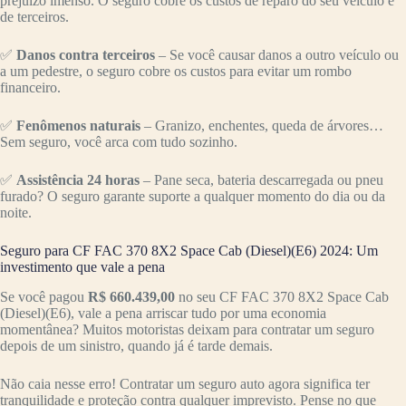
prejuízo imenso. O seguro cobre os custos de reparo do seu veículo e
de terceiros.
✅
Danos contra terceiros
– Se você causar danos a outro veículo ou
a um pedestre, o seguro cobre os custos para evitar um rombo
financeiro.
✅
Fenômenos naturais
– Granizo, enchentes, queda de árvores…
Sem seguro, você arca com tudo sozinho.
✅
Assistência 24 horas
– Pane seca, bateria descarregada ou pneu
furado? O seguro garante suporte a qualquer momento do dia ou da
noite.
Seguro para CF FAC 370 8X2 Space Cab (Diesel)(E6) 2024: Um
investimento que vale a pena
Se você pagou
R$ 660.439,00
no seu CF FAC 370 8X2 Space Cab
(Diesel)(E6), vale a pena arriscar tudo por uma economia
momentânea? Muitos motoristas deixam para contratar um seguro
depois de um sinistro, quando já é tarde demais.
Não caia nesse erro! Contratar um seguro auto agora significa ter
tranquilidade e proteção contra qualquer imprevisto. Pense no que