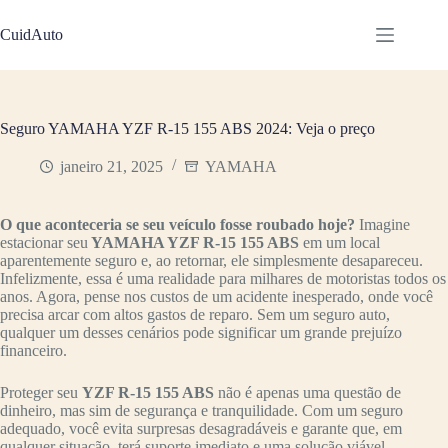
Pular
para
CuidAuto
o
conteúdo
Seguro YAMAHA YZF R-15 155 ABS 2024: Veja o preço
janeiro 21, 2025
YAMAHA
O que aconteceria se seu veículo fosse roubado hoje?
Imagine
estacionar seu
YAMAHA YZF R-15 155 ABS
em um local
aparentemente seguro e, ao retornar, ele simplesmente desapareceu.
Infelizmente, essa é uma realidade para milhares de motoristas todos os
anos. Agora, pense nos custos de um acidente inesperado, onde você
precisa arcar com altos gastos de reparo. Sem um seguro auto,
qualquer um desses cenários pode significar um grande prejuízo
financeiro.
Proteger seu
YZF R-15 155 ABS
não é apenas uma questão de
dinheiro, mas sim de segurança e tranquilidade. Com um seguro
adequado, você evita surpresas desagradáveis e garante que, em
qualquer situação, terá suporte imediato e uma solução viável.