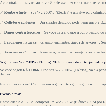
Ao contratar um seguro auto, você pode escolher coberturas que realme
✅
Roubo e furto
– Seu W2 2500W (Elétrica) é um alvo para criminoso
✅
Colisões e acidentes
– Um simples descuido pode gerar um prejuízo 
✅
Danos contra terceiros
– Se você causar danos a outro veículo ou a
✅
Fenômenos naturais
– Granizo, enchentes, queda de árvores… Sem
✅
Assistência 24 horas
– Pane seca, bateria descarregada ou pneu fur
Seguro para W2 2500W (Elétrica) 2024: Um investimento que vale a 
Se você pagou
R$ 11.866,00
no seu W2 2500W (Elétrica), vale a pena 
demais.
Não caia nesse erro! Contratar um seguro auto agora significa ter tranq
Exemplo real:
Nosso cliente A. G. M. comprou um W2 2500W (Elétrica) 2024 por R