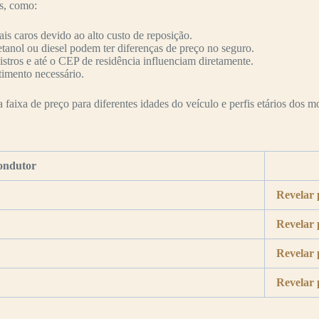
es, como:
s caros devido ao alto custo de reposição.
etanol ou diesel podem ter diferenças de preço no seguro.
nistros e até o CEP de residência influenciam diretamente.
timento necessário.
faixa de preço para diferentes idades do veículo e perfis etários dos mo
ondutor
Revelar 
Revelar 
Revelar 
Revelar 