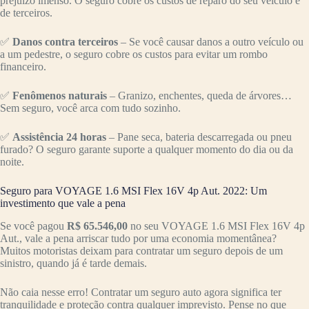
prejuízo imenso. O seguro cobre os custos de reparo do seu veículo e
de terceiros.
✅
Danos contra terceiros
– Se você causar danos a outro veículo ou
a um pedestre, o seguro cobre os custos para evitar um rombo
financeiro.
✅
Fenômenos naturais
– Granizo, enchentes, queda de árvores…
Sem seguro, você arca com tudo sozinho.
✅
Assistência 24 horas
– Pane seca, bateria descarregada ou pneu
furado? O seguro garante suporte a qualquer momento do dia ou da
noite.
Seguro para VOYAGE 1.6 MSI Flex 16V 4p Aut. 2022: Um
investimento que vale a pena
Se você pagou
R$ 65.546,00
no seu VOYAGE 1.6 MSI Flex 16V 4p
Aut., vale a pena arriscar tudo por uma economia momentânea?
Muitos motoristas deixam para contratar um seguro depois de um
sinistro, quando já é tarde demais.
Não caia nesse erro! Contratar um seguro auto agora significa ter
tranquilidade e proteção contra qualquer imprevisto. Pense no que