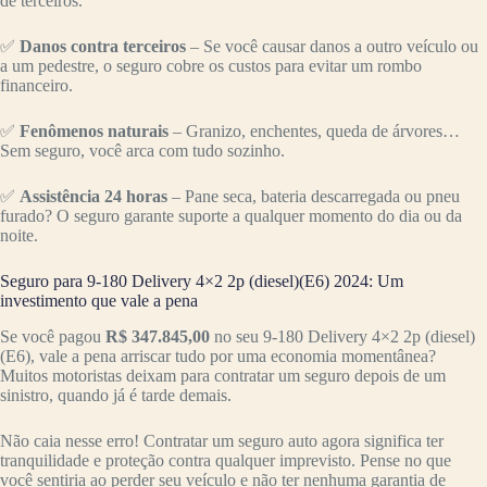
de terceiros.
✅
Danos contra terceiros
– Se você causar danos a outro veículo ou
a um pedestre, o seguro cobre os custos para evitar um rombo
financeiro.
✅
Fenômenos naturais
– Granizo, enchentes, queda de árvores…
Sem seguro, você arca com tudo sozinho.
✅
Assistência 24 horas
– Pane seca, bateria descarregada ou pneu
furado? O seguro garante suporte a qualquer momento do dia ou da
noite.
Seguro para 9-180 Delivery 4×2 2p (diesel)(E6) 2024: Um
investimento que vale a pena
Se você pagou
R$ 347.845,00
no seu 9-180 Delivery 4×2 2p (diesel)
(E6), vale a pena arriscar tudo por uma economia momentânea?
Muitos motoristas deixam para contratar um seguro depois de um
sinistro, quando já é tarde demais.
Não caia nesse erro! Contratar um seguro auto agora significa ter
tranquilidade e proteção contra qualquer imprevisto. Pense no que
você sentiria ao perder seu veículo e não ter nenhuma garantia de