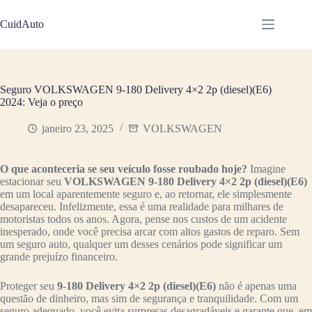
Pular
para
CuidAuto
o
conteúdo
Seguro VOLKSWAGEN 9-180 Delivery 4×2 2p (diesel)(E6)
2024: Veja o preço
janeiro 23, 2025
VOLKSWAGEN
O que aconteceria se seu veículo fosse roubado hoje?
Imagine
estacionar seu
VOLKSWAGEN 9-180 Delivery 4×2 2p (diesel)(E6)
em um local aparentemente seguro e, ao retornar, ele simplesmente
desapareceu. Infelizmente, essa é uma realidade para milhares de
motoristas todos os anos. Agora, pense nos custos de um acidente
inesperado, onde você precisa arcar com altos gastos de reparo. Sem
um seguro auto, qualquer um desses cenários pode significar um
grande prejuízo financeiro.
Proteger seu
9-180 Delivery 4×2 2p (diesel)(E6)
não é apenas uma
questão de dinheiro, mas sim de segurança e tranquilidade. Com um
seguro adequado, você evita surpresas desagradáveis e garante que, em