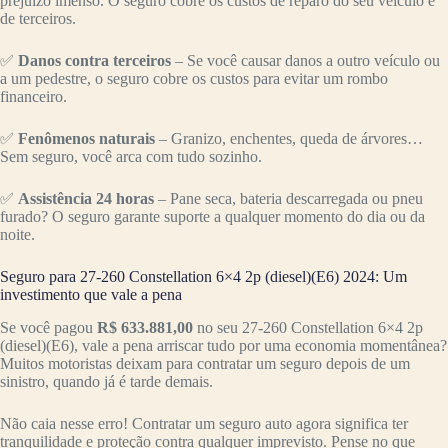
prejuízo imenso. O seguro cobre os custos de reparo do seu veículo e
de terceiros.
✅
Danos contra terceiros
– Se você causar danos a outro veículo ou
a um pedestre, o seguro cobre os custos para evitar um rombo
financeiro.
✅
Fenômenos naturais
– Granizo, enchentes, queda de árvores…
Sem seguro, você arca com tudo sozinho.
✅
Assistência 24 horas
– Pane seca, bateria descarregada ou pneu
furado? O seguro garante suporte a qualquer momento do dia ou da
noite.
Seguro para 27-260 Constellation 6×4 2p (diesel)(E6) 2024: Um
investimento que vale a pena
Se você pagou
R$ 633.881,00
no seu 27-260 Constellation 6×4 2p
(diesel)(E6), vale a pena arriscar tudo por uma economia momentânea?
Muitos motoristas deixam para contratar um seguro depois de um
sinistro, quando já é tarde demais.
Não caia nesse erro! Contratar um seguro auto agora significa ter
tranquilidade e proteção contra qualquer imprevisto. Pense no que