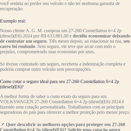
você sentiria ao perder seu veículo e não ter nenhuma garantia de
recuperação.
Exemplo real:
Nosso cliente A. G. M. comprou um 27-260 Constellation 6×4 2p
(diesel)(E6) 2024 por R$ 633.881,00 e
decidiu economizar deixando
de contratar um seguro
. Três meses depois, ao estacionar na rua,
seu
carro foi roubado
. Sem seguro, ele teve que arcar com todo o
prejuízo, comprometendo suas economias por anos.
Se tivesse contratado um seguro, receberia a indenização completa e
poderia comprar outro veículo sem preocupações.
Como cotar o seguro ideal para seu 27-260 Constellation 6×4 2p
(diesel)(E6)?
A melhor forma de saber o custo exato do seguro para seu
VOLKSWAGEN 27-260 Constellation 6×4 2p (diesel)(E6) 2024 é
fazendo uma cotação personalizada. Trabalhamos com as principais
seguradoras do país para oferecer a melhor proteção pelo menor preço.
📌
Quer descobrir as melhores opções para proteger seu 27-260
Constellation 6×4 2p (diesel)(E6)? Solicite uma cotação agora