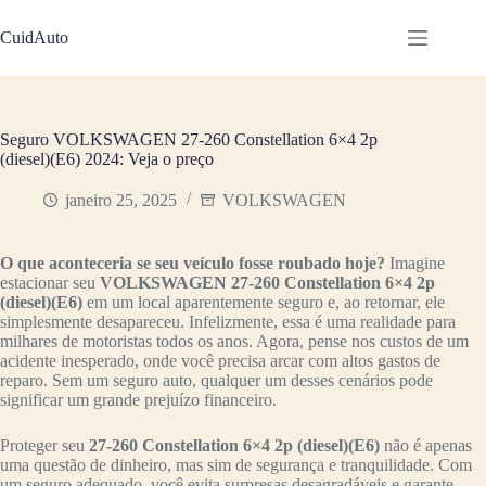
Pular
para
CuidAuto
o
conteúdo
Seguro VOLKSWAGEN 27-260 Constellation 6×4 2p
(diesel)(E6) 2024: Veja o preço
janeiro 25, 2025
VOLKSWAGEN
O que aconteceria se seu veículo fosse roubado hoje?
Imagine
estacionar seu
VOLKSWAGEN 27-260 Constellation 6×4 2p
(diesel)(E6)
em um local aparentemente seguro e, ao retornar, ele
simplesmente desapareceu. Infelizmente, essa é uma realidade para
milhares de motoristas todos os anos. Agora, pense nos custos de um
acidente inesperado, onde você precisa arcar com altos gastos de
reparo. Sem um seguro auto, qualquer um desses cenários pode
significar um grande prejuízo financeiro.
Proteger seu
27-260 Constellation 6×4 2p (diesel)(E6)
não é apenas
uma questão de dinheiro, mas sim de segurança e tranquilidade. Com
um seguro adequado, você evita surpresas desagradáveis e garante