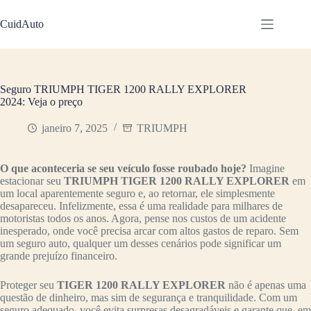
Pular
para
CuidAuto
o
conteúdo
Seguro TRIUMPH TIGER 1200 RALLY EXPLORER
2024: Veja o preço
janeiro 7, 2025
TRIUMPH
O que aconteceria se seu veículo fosse roubado hoje?
Imagine
estacionar seu
TRIUMPH TIGER 1200 RALLY EXPLORER
em
um local aparentemente seguro e, ao retornar, ele simplesmente
desapareceu. Infelizmente, essa é uma realidade para milhares de
motoristas todos os anos. Agora, pense nos custos de um acidente
inesperado, onde você precisa arcar com altos gastos de reparo. Sem
um seguro auto, qualquer um desses cenários pode significar um
grande prejuízo financeiro.
Proteger seu
TIGER 1200 RALLY EXPLORER
não é apenas uma
questão de dinheiro, mas sim de segurança e tranquilidade. Com um
seguro adequado, você evita surpresas desagradáveis e garante que, em