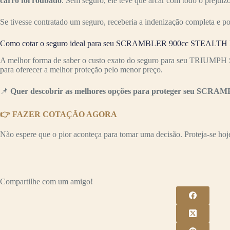
carro foi roubado
. Sem seguro, ele teve que arcar com todo o preju
Se tivesse contratado um seguro, receberia a indenização completa e p
Como cotar o seguro ideal para seu SCRAMBLER 900cc STEALT
A melhor forma de saber o custo exato do seguro para seu TRIUM
para oferecer a melhor proteção pelo menor preço.
📌
Quer descobrir as melhores opções para proteger seu SCR
👉 FAZER COTAÇÃO AGORA
Não espere que o pior aconteça para tomar uma decisão. Proteja-se hoje 
Compartilhe com um amigo!