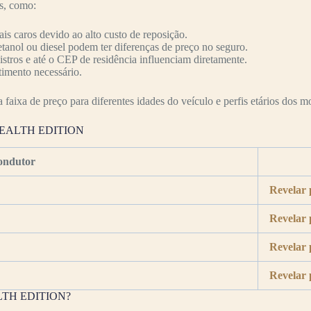
es, como:
s caros devido ao alto custo de reposição.
etanol ou diesel podem ter diferenças de preço no seguro.
nistros e até o CEP de residência influenciam diretamente.
timento necessário.
faixa de preço para diferentes idades do veículo e perfis etários dos mo
 STEALTH EDITION
ondutor
Revelar 
Revelar 
Revelar 
Revelar 
EALTH EDITION?