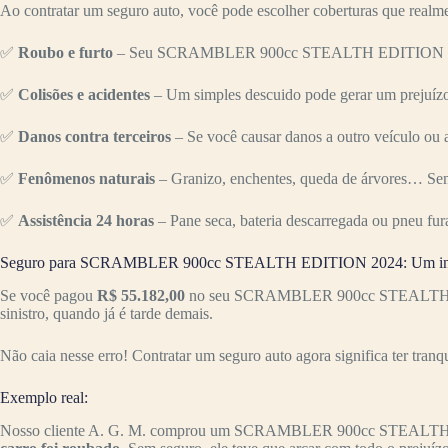
Ao contratar um seguro auto, você pode escolher coberturas que realme
✅
Roubo e furto
– Seu SCRAMBLER 900cc STEALTH EDITION é um alvo
✅
Colisões e acidentes
– Um simples descuido pode gerar um prejuízo 
✅
Danos contra terceiros
– Se você causar danos a outro veículo ou a
✅
Fenômenos naturais
– Granizo, enchentes, queda de árvores… Sem
✅
Assistência 24 horas
– Pane seca, bateria descarregada ou pneu fur
Seguro para SCRAMBLER 900cc STEALTH EDITION 2024: Um inves
Se você pagou
R$ 55.182,00
no seu SCRAMBLER 900cc STEALTH EDITI
sinistro, quando já é tarde demais.
Não caia nesse erro! Contratar um seguro auto agora significa ter tranq
Exemplo real:
Nosso cliente A. G. M. comprou um SCRAMBLER 900cc STEALTH