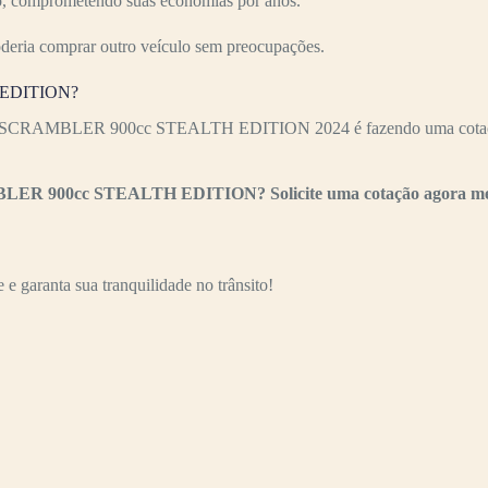
ízo, comprometendo suas economias por anos.
oderia comprar outro veículo sem preocupações.
H EDITION?
PH SCRAMBLER 900cc STEALTH EDITION 2024 é fazendo uma cotação p
AMBLER 900cc STEALTH EDITION? Solicite uma cotação agora m
e garanta sua tranquilidade no trânsito!