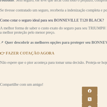
roubado
. Sem seguro, ele teve que arcar com todo o prejuízo, compr
Se tivesse contratado um seguro, receberia a indenização completa e p
Como cotar o seguro ideal para seu BONNEVILLE T120 BLACK?
A melhor forma de saber o custo exato do seguro para seu TRIUMPH
a melhor proteção pelo menor preço.
📌
Quer descobrir as melhores opções para proteger seu BONN
👉 FAZER COTAÇÃO AGORA
Não espere que o pior aconteça para tomar uma decisão. Proteja-se hoje 
Compartilhe com um amigo!