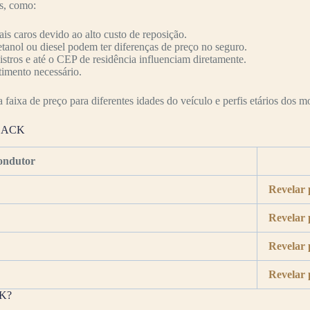
es, como:
s caros devido ao alto custo de reposição.
etanol ou diesel podem ter diferenças de preço no seguro.
nistros e até o CEP de residência influenciam diretamente.
timento necessário.
faixa de preço para diferentes idades do veículo e perfis etários dos mo
BLACK
ondutor
Revelar 
Revelar 
Revelar 
Revelar 
CK?