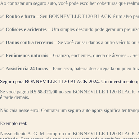
Ao contratar um seguro auto, você pode escolher coberturas que realme
✅
Roubo e furto
– Seu BONNEVILLE T120 BLACK é um alvo para crim
✅
Colisões e acidentes
– Um simples descuido pode gerar um prejuízo 
✅
Danos contra terceiros
– Se você causar danos a outro veículo ou a
✅
Fenômenos naturais
– Granizo, enchentes, queda de árvores… Sem
✅
Assistência 24 horas
– Pane seca, bateria descarregada ou pneu fur
Seguro para BONNEVILLE T120 BLACK 2024: Um investimento que
Se você pagou
R$ 58.321,00
no seu BONNEVILLE T120 BLACK, vale a 
é tarde demais.
Não caia nesse erro! Contratar um seguro auto agora significa ter tranq
Exemplo real:
Nosso cliente A. G. M. comprou um BONNEVILLE T120 BLACK 20