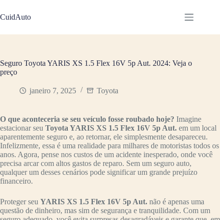
Pular
para
CuidAuto
o
conteúdo
Seguro Toyota YARIS XS 1.5 Flex 16V 5p Aut. 2024: Veja o
preço
janeiro 7, 2025
Toyota
O que aconteceria se seu veículo fosse roubado hoje?
Imagine
estacionar seu
Toyota YARIS XS 1.5 Flex 16V 5p Aut.
em um local
aparentemente seguro e, ao retornar, ele simplesmente desapareceu.
Infelizmente, essa é uma realidade para milhares de motoristas todos os
anos. Agora, pense nos custos de um acidente inesperado, onde você
precisa arcar com altos gastos de reparo. Sem um seguro auto,
qualquer um desses cenários pode significar um grande prejuízo
financeiro.
Proteger seu
YARIS XS 1.5 Flex 16V 5p Aut.
não é apenas uma
questão de dinheiro, mas sim de segurança e tranquilidade. Com um
seguro adequado, você evita surpresas desagradáveis e garante que, em