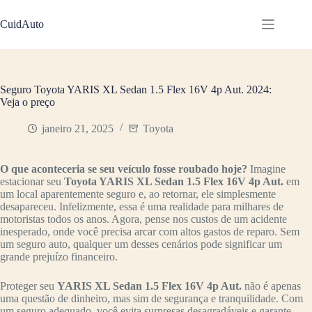
Pular
para
CuidAuto
o
conteúdo
Seguro Toyota YARIS XL Sedan 1.5 Flex 16V 4p Aut. 2024:
Veja o preço
janeiro 21, 2025
Toyota
O que aconteceria se seu veículo fosse roubado hoje?
Imagine
estacionar seu
Toyota YARIS XL Sedan 1.5 Flex 16V 4p Aut.
em
um local aparentemente seguro e, ao retornar, ele simplesmente
desapareceu. Infelizmente, essa é uma realidade para milhares de
motoristas todos os anos. Agora, pense nos custos de um acidente
inesperado, onde você precisa arcar com altos gastos de reparo. Sem
um seguro auto, qualquer um desses cenários pode significar um
grande prejuízo financeiro.
Proteger seu
YARIS XL Sedan 1.5 Flex 16V 4p Aut.
não é apenas
uma questão de dinheiro, mas sim de segurança e tranquilidade. Com
um seguro adequado, você evita surpresas desagradáveis e garante