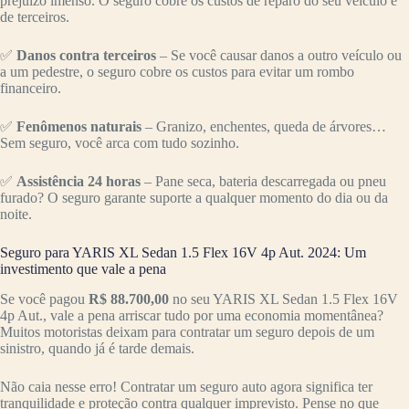
prejuízo imenso. O seguro cobre os custos de reparo do seu veículo e
de terceiros.
✅
Danos contra terceiros
– Se você causar danos a outro veículo ou
a um pedestre, o seguro cobre os custos para evitar um rombo
financeiro.
✅
Fenômenos naturais
– Granizo, enchentes, queda de árvores…
Sem seguro, você arca com tudo sozinho.
✅
Assistência 24 horas
– Pane seca, bateria descarregada ou pneu
furado? O seguro garante suporte a qualquer momento do dia ou da
noite.
Seguro para YARIS XL Sedan 1.5 Flex 16V 4p Aut. 2024: Um
investimento que vale a pena
Se você pagou
R$ 88.700,00
no seu YARIS XL Sedan 1.5 Flex 16V
4p Aut., vale a pena arriscar tudo por uma economia momentânea?
Muitos motoristas deixam para contratar um seguro depois de um
sinistro, quando já é tarde demais.
Não caia nesse erro! Contratar um seguro auto agora significa ter
tranquilidade e proteção contra qualquer imprevisto. Pense no que