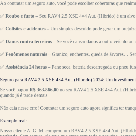
Ao contratar um seguro auto, você pode escolher coberturas que realme
✅
Roubo e furto
– Seu RAV4 2.5 XSE 4×4 Aut. (Híbrido) é um alvo p
✅
Colisões e acidentes
– Um simples descuido pode gerar um prejuízo 
✅
Danos contra terceiros
– Se você causar danos a outro veículo ou a
✅
Fenômenos naturais
– Granizo, enchentes, queda de árvores… Sem
✅
Assistência 24 horas
– Pane seca, bateria descarregada ou pneu fur
Seguro para RAV4 2.5 XSE 4×4 Aut. (Híbrido) 2024: Um investimento
Se você pagou
R$ 363.866,00
no seu RAV4 2.5 XSE 4×4 Aut. (Híbrido)
quando já é tarde demais.
Não caia nesse erro! Contratar um seguro auto agora significa ter tranq
Exemplo real:
Nosso cliente A. G. M. comprou um RAV4 2.5 XSE 4×4 Aut. (Híbrid