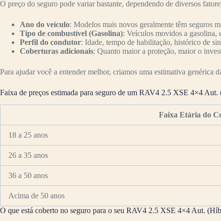
O preço do seguro pode variar bastante, dependendo de diversos fator
Ano do veículo
: Modelos mais novos geralmente têm seguros mai
Tipo de combustível (Gasolina)
: Veículos movidos a gasolina, 
Perfil do condutor
: Idade, tempo de habilitação, histórico de si
Coberturas adicionais
: Quanto maior a proteção, maior o inves
Para ajudar você a entender melhor, criamos uma estimativa genérica da 
Faixa de preços estimada para seguro de um RAV4 2.5 XSE 4×4 Aut. 
Faixa Etária do C
18 a 25 anos
26 a 35 anos
36 a 50 anos
Acima de 50 anos
O que está coberto no seguro para o seu RAV4 2.5 XSE 4×4 Aut. (Híb