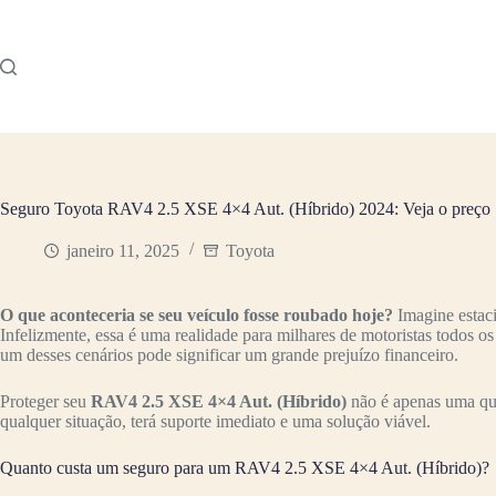
Pular
para
o
conteúdo
Seguro Toyota RAV4 2.5 XSE 4×4 Aut. (Híbrido) 2024: Veja o preço
janeiro 11, 2025
Toyota
O que aconteceria se seu veículo fosse roubado hoje?
Imagine estac
Infelizmente, essa é uma realidade para milhares de motoristas todos o
um desses cenários pode significar um grande prejuízo financeiro.
Proteger seu
RAV4 2.5 XSE 4×4 Aut. (Híbrido)
não é apenas uma que
qualquer situação, terá suporte imediato e uma solução viável.
Quanto custa um seguro para um RAV4 2.5 XSE 4×4 Aut. (Híbrido)?