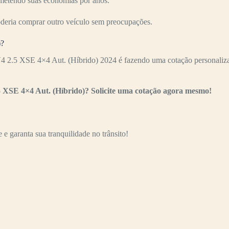
ometendo suas economias por anos.
oderia comprar outro veículo sem preocupações.
)?
4 2.5 XSE 4×4 Aut. (Híbrido) 2024 é fazendo uma cotação personalizad
5 XSE 4×4 Aut. (Híbrido)? Solicite uma cotação agora mesmo!
e garanta sua tranquilidade no trânsito!