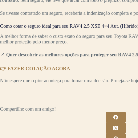
roubado
. Sem seguro, ele teve que arcar com todo o prejuízo, compr
Se tivesse contratado um seguro, receberia a indenização completa e p
Como cotar o seguro ideal para seu RAV4 2.5 XSE 4×4 Aut. (Híbrido
A melhor forma de saber o custo exato do seguro para seu Toyota RAV
melhor proteção pelo menor preço.
📌
Quer descobrir as melhores opções para proteger seu RAV4 2.
👉 FAZER COTAÇÃO AGORA
Não espere que o pior aconteça para tomar uma decisão. Proteja-se hoje 
Compartilhe com um amigo!