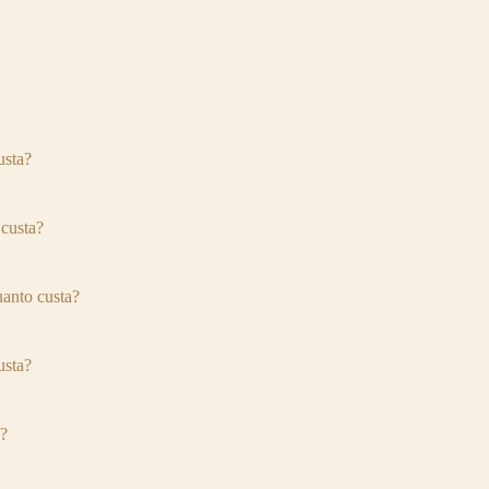
usta?
custa?
anto custa?
usta?
a?