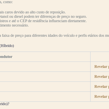
es, como:
s caros devido ao alto custo de reposição.
etanol ou diesel podem ter diferenças de preço no seguro.
nistros e até o CEP de residência influenciam diretamente.
timento necessário.
faixa de preço para diferentes idades do veículo e perfis etários dos mo
(Híbrido)
ondutor
Revelar 
Revelar 
Revelar 
Revelar 
rido)?