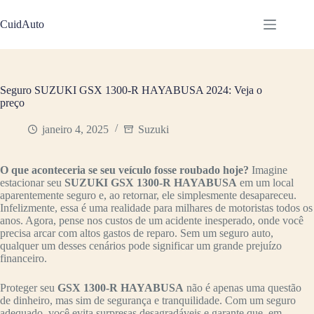
Pular
para
CuidAuto
o
conteúdo
Seguro SUZUKI GSX 1300-R HAYABUSA 2024: Veja o
preço
janeiro 4, 2025
Suzuki
O que aconteceria se seu veículo fosse roubado hoje?
Imagine
estacionar seu
SUZUKI GSX 1300-R HAYABUSA
em um local
aparentemente seguro e, ao retornar, ele simplesmente desapareceu.
Infelizmente, essa é uma realidade para milhares de motoristas todos os
anos. Agora, pense nos custos de um acidente inesperado, onde você
precisa arcar com altos gastos de reparo. Sem um seguro auto,
qualquer um desses cenários pode significar um grande prejuízo
financeiro.
Proteger seu
GSX 1300-R HAYABUSA
não é apenas uma questão
de dinheiro, mas sim de segurança e tranquilidade. Com um seguro
adequado, você evita surpresas desagradáveis e garante que, em