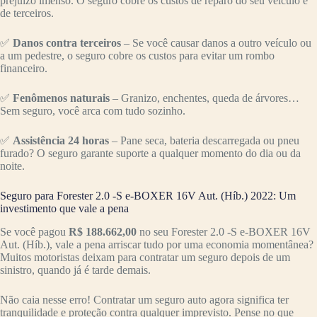
prejuízo imenso. O seguro cobre os custos de reparo do seu veículo e
de terceiros.
✅
Danos contra terceiros
– Se você causar danos a outro veículo ou
a um pedestre, o seguro cobre os custos para evitar um rombo
financeiro.
✅
Fenômenos naturais
– Granizo, enchentes, queda de árvores…
Sem seguro, você arca com tudo sozinho.
✅
Assistência 24 horas
– Pane seca, bateria descarregada ou pneu
furado? O seguro garante suporte a qualquer momento do dia ou da
noite.
Seguro para Forester 2.0 -S e-BOXER 16V Aut. (Híb.) 2022: Um
investimento que vale a pena
Se você pagou
R$ 188.662,00
no seu Forester 2.0 -S e-BOXER 16V
Aut. (Híb.), vale a pena arriscar tudo por uma economia momentânea?
Muitos motoristas deixam para contratar um seguro depois de um
sinistro, quando já é tarde demais.
Não caia nesse erro! Contratar um seguro auto agora significa ter
tranquilidade e proteção contra qualquer imprevisto. Pense no que