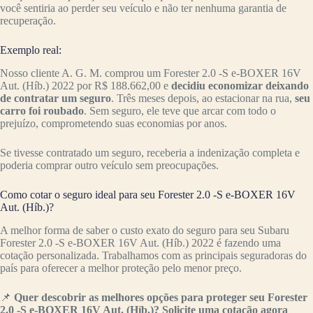
você sentiria ao perder seu veículo e não ter nenhuma garantia de
recuperação.
Exemplo real:
Nosso cliente A. G. M. comprou um Forester 2.0 -S e-BOXER 16V
Aut. (Híb.) 2022 por R$ 188.662,00 e
decidiu economizar deixando
de contratar um seguro
. Três meses depois, ao estacionar na rua,
seu
carro foi roubado
. Sem seguro, ele teve que arcar com todo o
prejuízo, comprometendo suas economias por anos.
Se tivesse contratado um seguro, receberia a indenização completa e
poderia comprar outro veículo sem preocupações.
Como cotar o seguro ideal para seu Forester 2.0 -S e-BOXER 16V
Aut. (Híb.)?
A melhor forma de saber o custo exato do seguro para seu Subaru
Forester 2.0 -S e-BOXER 16V Aut. (Híb.) 2022 é fazendo uma
cotação personalizada. Trabalhamos com as principais seguradoras do
país para oferecer a melhor proteção pelo menor preço.
📌
Quer descobrir as melhores opções para proteger seu Forester
2.0 -S e-BOXER 16V Aut. (Híb.)? Solicite uma cotação agora