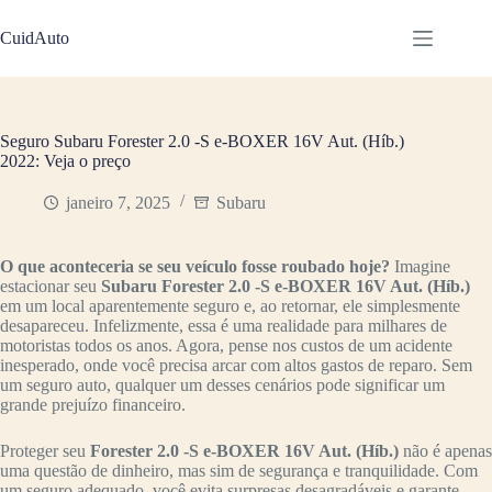
Pular
para
CuidAuto
o
conteúdo
Seguro Subaru Forester 2.0 -S e-BOXER 16V Aut. (Híb.)
2022: Veja o preço
janeiro 7, 2025
Subaru
O que aconteceria se seu veículo fosse roubado hoje?
Imagine
estacionar seu
Subaru Forester 2.0 -S e-BOXER 16V Aut. (Híb.)
em um local aparentemente seguro e, ao retornar, ele simplesmente
desapareceu. Infelizmente, essa é uma realidade para milhares de
motoristas todos os anos. Agora, pense nos custos de um acidente
inesperado, onde você precisa arcar com altos gastos de reparo. Sem
um seguro auto, qualquer um desses cenários pode significar um
grande prejuízo financeiro.
Proteger seu
Forester 2.0 -S e-BOXER 16V Aut. (Híb.)
não é apenas
uma questão de dinheiro, mas sim de segurança e tranquilidade. Com
um seguro adequado, você evita surpresas desagradáveis e garante