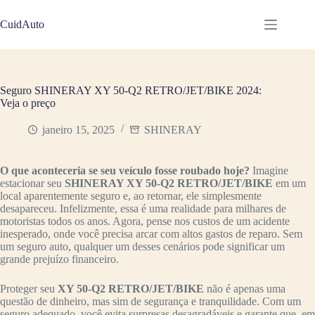
Pular
para
CuidAuto
o
conteúdo
Seguro SHINERAY XY 50-Q2 RETRO/JET/BIKE 2024:
Veja o preço
janeiro 15, 2025
SHINERAY
O que aconteceria se seu veículo fosse roubado hoje?
Imagine
estacionar seu
SHINERAY XY 50-Q2 RETRO/JET/BIKE
em um
local aparentemente seguro e, ao retornar, ele simplesmente
desapareceu. Infelizmente, essa é uma realidade para milhares de
motoristas todos os anos. Agora, pense nos custos de um acidente
inesperado, onde você precisa arcar com altos gastos de reparo. Sem
um seguro auto, qualquer um desses cenários pode significar um
grande prejuízo financeiro.
Proteger seu
XY 50-Q2 RETRO/JET/BIKE
não é apenas uma
questão de dinheiro, mas sim de segurança e tranquilidade. Com um
seguro adequado, você evita surpresas desagradáveis e garante que, em