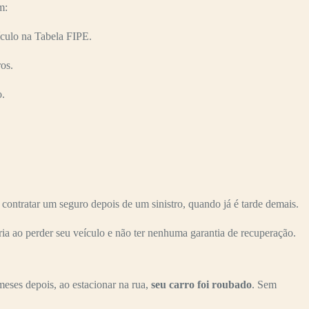
m:
culo na Tabela FIPE.
os.
o.
tratar um seguro depois de um sinistro, quando já é tarde demais.
ria ao perder seu veículo e não ter nenhuma garantia de recuperação.
meses depois, ao estacionar na rua,
seu carro foi roubado
. Sem