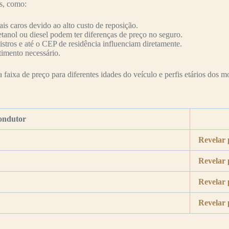
es, como:
s caros devido ao alto custo de reposição.
etanol ou diesel podem ter diferenças de preço no seguro.
nistros e até o CEP de residência influenciam diretamente.
timento necessário.
faixa de preço para diferentes idades do veículo e perfis etários dos mo
ondutor
Revelar 
Revelar 
Revelar 
Revelar 