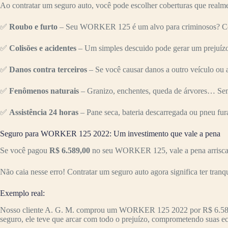
Ao contratar um seguro auto, você pode escolher coberturas que realme
✅
Roubo e furto
– Seu WORKER 125 é um alvo para criminosos? Com o
✅
Colisões e acidentes
– Um simples descuido pode gerar um prejuízo 
✅
Danos contra terceiros
– Se você causar danos a outro veículo ou a
✅
Fenômenos naturais
– Granizo, enchentes, queda de árvores… Sem
✅
Assistência 24 horas
– Pane seca, bateria descarregada ou pneu fur
Seguro para WORKER 125 2022: Um investimento que vale a pena
Se você pagou
R$ 6.589,00
no seu WORKER 125, vale a pena arriscar 
Não caia nesse erro! Contratar um seguro auto agora significa ter tranq
Exemplo real:
Nosso cliente A. G. M. comprou um WORKER 125 2022 por R$ 6.58
seguro, ele teve que arcar com todo o prejuízo, comprometendo suas e