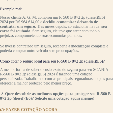
Exemplo real:
Nosso cliente A. G. M. comprou um R-560 B 8×2 2p (diesel)(E6)
2024 por R$ 964.614,00 e
decidiu economizar deixando de
contratar um seguro
. Três meses depois, ao estacionar na rua,
seu
carro foi roubado
. Sem seguro, ele teve que arcar com todo o
prejuízo, comprometendo suas economias por anos.
Se tivesse contratado um seguro, receberia a indenização completa e
poderia comprar outro veículo sem preocupações.
Como cotar o seguro ideal para seu R-560 B 8×2 2p (diesel)(E6)?
A melhor forma de saber o custo exato do seguro para seu SCANIA
R-560 B 8×2 2p (diesel)(E6) 2024 é fazendo uma cotação
personalizada. Trabalhamos com as principais seguradoras do país para
oferecer a melhor proteção pelo menor preço.
📌
Quer descobrir as melhores opções para proteger seu R-560 B
8×2 2p (diesel)(E6)? Solicite uma cotação agora mesmo!
👉 FAZER COTAÇÃO AGORA