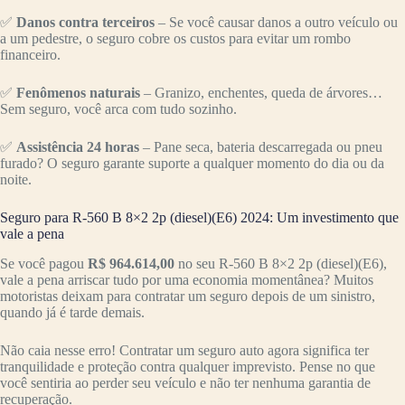
✅
Danos contra terceiros
– Se você causar danos a outro veículo ou
a um pedestre, o seguro cobre os custos para evitar um rombo
financeiro.
✅
Fenômenos naturais
– Granizo, enchentes, queda de árvores…
Sem seguro, você arca com tudo sozinho.
✅
Assistência 24 horas
– Pane seca, bateria descarregada ou pneu
furado? O seguro garante suporte a qualquer momento do dia ou da
noite.
Seguro para R-560 B 8×2 2p (diesel)(E6) 2024: Um investimento que
vale a pena
Se você pagou
R$ 964.614,00
no seu R-560 B 8×2 2p (diesel)(E6),
vale a pena arriscar tudo por uma economia momentânea? Muitos
motoristas deixam para contratar um seguro depois de um sinistro,
quando já é tarde demais.
Não caia nesse erro! Contratar um seguro auto agora significa ter
tranquilidade e proteção contra qualquer imprevisto. Pense no que
você sentiria ao perder seu veículo e não ter nenhuma garantia de
recuperação.