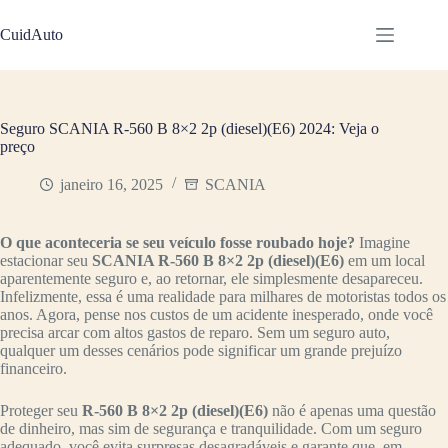
Pular
para
CuidAuto
o
conteúdo
Seguro SCANIA R-560 B 8×2 2p (diesel)(E6) 2024: Veja o
preço
janeiro 16, 2025
SCANIA
O que aconteceria se seu veículo fosse roubado hoje?
Imagine
estacionar seu
SCANIA R-560 B 8×2 2p (diesel)(E6)
em um local
aparentemente seguro e, ao retornar, ele simplesmente desapareceu.
Infelizmente, essa é uma realidade para milhares de motoristas todos os
anos. Agora, pense nos custos de um acidente inesperado, onde você
precisa arcar com altos gastos de reparo. Sem um seguro auto,
qualquer um desses cenários pode significar um grande prejuízo
financeiro.
Proteger seu
R-560 B 8×2 2p (diesel)(E6)
não é apenas uma questão
de dinheiro, mas sim de segurança e tranquilidade. Com um seguro
adequado, você evita surpresas desagradáveis e garante que, em