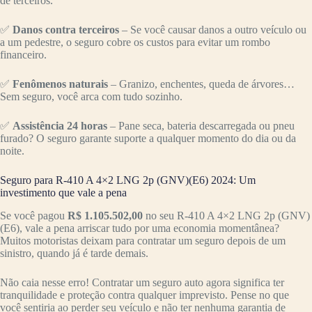
de terceiros.
✅
Danos contra terceiros
– Se você causar danos a outro veículo ou
a um pedestre, o seguro cobre os custos para evitar um rombo
financeiro.
✅
Fenômenos naturais
– Granizo, enchentes, queda de árvores…
Sem seguro, você arca com tudo sozinho.
✅
Assistência 24 horas
– Pane seca, bateria descarregada ou pneu
furado? O seguro garante suporte a qualquer momento do dia ou da
noite.
Seguro para R-410 A 4×2 LNG 2p (GNV)(E6) 2024: Um
investimento que vale a pena
Se você pagou
R$ 1.105.502,00
no seu R-410 A 4×2 LNG 2p (GNV)
(E6), vale a pena arriscar tudo por uma economia momentânea?
Muitos motoristas deixam para contratar um seguro depois de um
sinistro, quando já é tarde demais.
Não caia nesse erro! Contratar um seguro auto agora significa ter
tranquilidade e proteção contra qualquer imprevisto. Pense no que
você sentiria ao perder seu veículo e não ter nenhuma garantia de