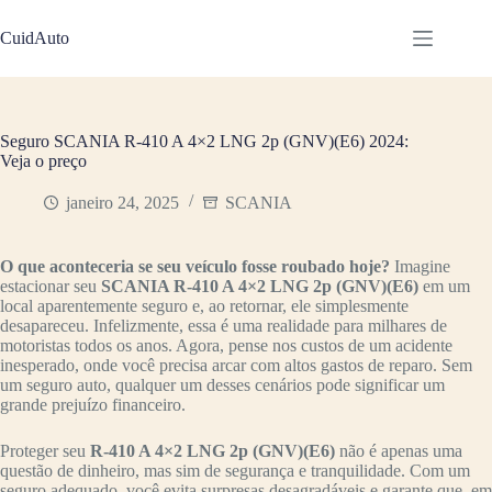
Pular
para
CuidAuto
o
conteúdo
Seguro SCANIA R-410 A 4×2 LNG 2p (GNV)(E6) 2024:
Veja o preço
janeiro 24, 2025
SCANIA
O que aconteceria se seu veículo fosse roubado hoje?
Imagine
estacionar seu
SCANIA R-410 A 4×2 LNG 2p (GNV)(E6)
em um
local aparentemente seguro e, ao retornar, ele simplesmente
desapareceu. Infelizmente, essa é uma realidade para milhares de
motoristas todos os anos. Agora, pense nos custos de um acidente
inesperado, onde você precisa arcar com altos gastos de reparo. Sem
um seguro auto, qualquer um desses cenários pode significar um
grande prejuízo financeiro.
Proteger seu
R-410 A 4×2 LNG 2p (GNV)(E6)
não é apenas uma
questão de dinheiro, mas sim de segurança e tranquilidade. Com um
seguro adequado, você evita surpresas desagradáveis e garante que, em