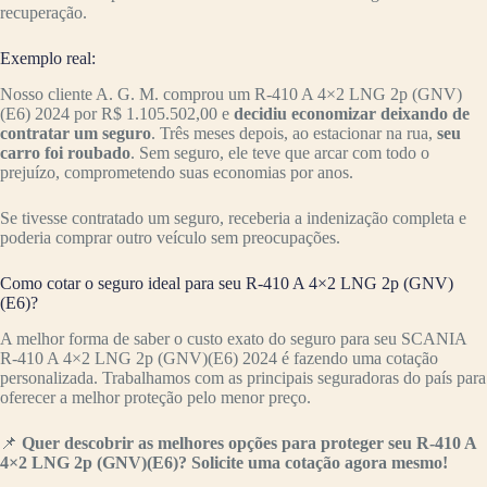
recuperação.
Exemplo real:
Nosso cliente A. G. M. comprou um R-410 A 4×2 LNG 2p (GNV)
(E6) 2024 por R$ 1.105.502,00 e
decidiu economizar deixando de
contratar um seguro
. Três meses depois, ao estacionar na rua,
seu
carro foi roubado
. Sem seguro, ele teve que arcar com todo o
prejuízo, comprometendo suas economias por anos.
Se tivesse contratado um seguro, receberia a indenização completa e
poderia comprar outro veículo sem preocupações.
Como cotar o seguro ideal para seu R-410 A 4×2 LNG 2p (GNV)
(E6)?
A melhor forma de saber o custo exato do seguro para seu SCANIA
R-410 A 4×2 LNG 2p (GNV)(E6) 2024 é fazendo uma cotação
personalizada. Trabalhamos com as principais seguradoras do país para
oferecer a melhor proteção pelo menor preço.
📌
Quer descobrir as melhores opções para proteger seu R-410 A
4×2 LNG 2p (GNV)(E6)? Solicite uma cotação agora mesmo!