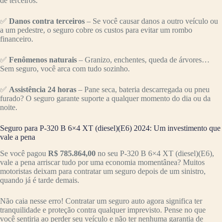
de terceiros.
✅
Danos contra terceiros
– Se você causar danos a outro veículo ou
a um pedestre, o seguro cobre os custos para evitar um rombo
financeiro.
✅
Fenômenos naturais
– Granizo, enchentes, queda de árvores…
Sem seguro, você arca com tudo sozinho.
✅
Assistência 24 horas
– Pane seca, bateria descarregada ou pneu
furado? O seguro garante suporte a qualquer momento do dia ou da
noite.
Seguro para P-320 B 6×4 XT (diesel)(E6) 2024: Um investimento que
vale a pena
Se você pagou
R$ 785.864,00
no seu P-320 B 6×4 XT (diesel)(E6),
vale a pena arriscar tudo por uma economia momentânea? Muitos
motoristas deixam para contratar um seguro depois de um sinistro,
quando já é tarde demais.
Não caia nesse erro! Contratar um seguro auto agora significa ter
tranquilidade e proteção contra qualquer imprevisto. Pense no que
você sentiria ao perder seu veículo e não ter nenhuma garantia de