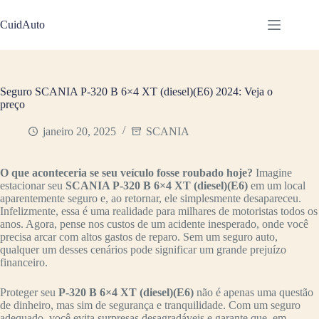
Pular
para
CuidAuto
o
conteúdo
Seguro SCANIA P-320 B 6×4 XT (diesel)(E6) 2024: Veja o
preço
janeiro 20, 2025
SCANIA
O que aconteceria se seu veículo fosse roubado hoje?
Imagine
estacionar seu
SCANIA P-320 B 6×4 XT (diesel)(E6)
em um local
aparentemente seguro e, ao retornar, ele simplesmente desapareceu.
Infelizmente, essa é uma realidade para milhares de motoristas todos os
anos. Agora, pense nos custos de um acidente inesperado, onde você
precisa arcar com altos gastos de reparo. Sem um seguro auto,
qualquer um desses cenários pode significar um grande prejuízo
financeiro.
Proteger seu
P-320 B 6×4 XT (diesel)(E6)
não é apenas uma questão
de dinheiro, mas sim de segurança e tranquilidade. Com um seguro
adequado, você evita surpresas desagradáveis e garante que, em