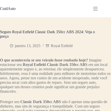
Pular
para
CuidAuto
o
conteúdo
Seguro Royal Enfield Classic Dark 350cc ABS 2024: Veja o
preço
janeiro 13, 2025
Royal Enfield
O que aconteceria se seu veículo fosse roubado hoje?
Imagine
estacionar seu
Royal Enfield Classic Dark 350cc ABS
em um local
aparentemente seguro e, ao retornar, ele simplesmente desapareceu.
Infelizmente, essa é uma realidade para milhares de motoristas todos os
anos. Agora, pense nos custos de um acidente inesperado, onde você
precisa arcar com altos gastos de reparo. Sem um seguro auto,
qualquer um desses cenários pode significar um grande prejuízo
financeiro.
Proteger seu
Classic Dark 350cc ABS
não é apenas uma questão de
dinheiro, mas sim de segurança e tranquilidade. Com um seguro
adequado, você evita surpresas desagradáveis e garante que, em