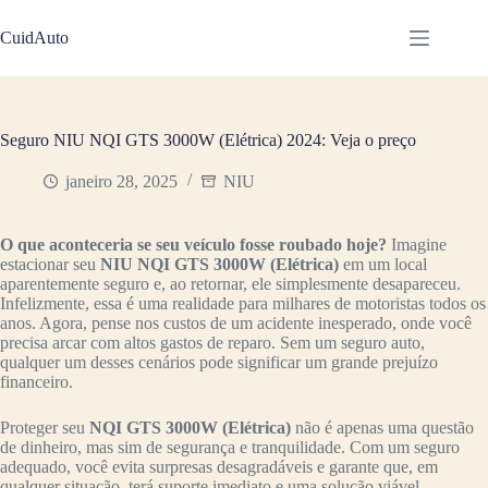
Pular
para
CuidAuto
o
conteúdo
Seguro NIU NQI GTS 3000W (Elétrica) 2024: Veja o preço
janeiro 28, 2025
NIU
O que aconteceria se seu veículo fosse roubado hoje?
Imagine
estacionar seu
NIU NQI GTS 3000W (Elétrica)
em um local
aparentemente seguro e, ao retornar, ele simplesmente desapareceu.
Infelizmente, essa é uma realidade para milhares de motoristas todos os
anos. Agora, pense nos custos de um acidente inesperado, onde você
precisa arcar com altos gastos de reparo. Sem um seguro auto,
qualquer um desses cenários pode significar um grande prejuízo
financeiro.
Proteger seu
NQI GTS 3000W (Elétrica)
não é apenas uma questão
de dinheiro, mas sim de segurança e tranquilidade. Com um seguro
adequado, você evita surpresas desagradáveis e garante que, em
qualquer situação, terá suporte imediato e uma solução viável.