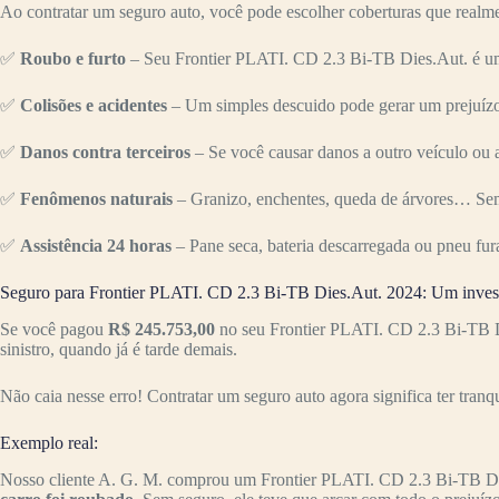
Ao contratar um seguro auto, você pode escolher coberturas que realme
✅
Roubo e furto
– Seu Frontier PLATI. CD 2.3 Bi-TB Dies.Aut. é um 
✅
Colisões e acidentes
– Um simples descuido pode gerar um prejuízo 
✅
Danos contra terceiros
– Se você causar danos a outro veículo ou a
✅
Fenômenos naturais
– Granizo, enchentes, queda de árvores… Sem
✅
Assistência 24 horas
– Pane seca, bateria descarregada ou pneu fur
Seguro para Frontier PLATI. CD 2.3 Bi-TB Dies.Aut. 2024: Um invest
Se você pagou
R$ 245.753,00
no seu Frontier PLATI. CD 2.3 Bi-TB Di
sinistro, quando já é tarde demais.
Não caia nesse erro! Contratar um seguro auto agora significa ter tranq
Exemplo real:
Nosso cliente A. G. M. comprou um Frontier PLATI. CD 2.3 Bi-TB D