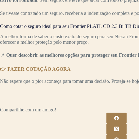
carro foi roubado
. Sem seguro, ele teve que arcar com todo o preju
Se tivesse contratado um seguro, receberia a indenização completa e p
Como cotar o seguro ideal para seu Frontier PLATI. CD 2.3 Bi-TB Di
A melhor forma de saber o custo exato do seguro para seu Nissan Fro
oferecer a melhor proteção pelo menor preço.
📌
Quer descobrir as melhores opções para proteger seu Frontier
👉 FAZER COTAÇÃO AGORA
Não espere que o pior aconteça para tomar uma decisão. Proteja-se hoje 
Compartilhe com um amigo!