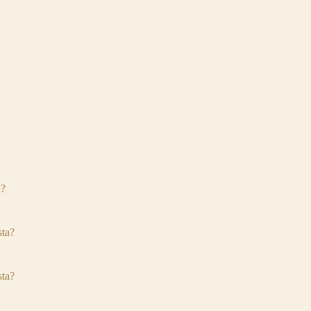
a?
ta?
ta?