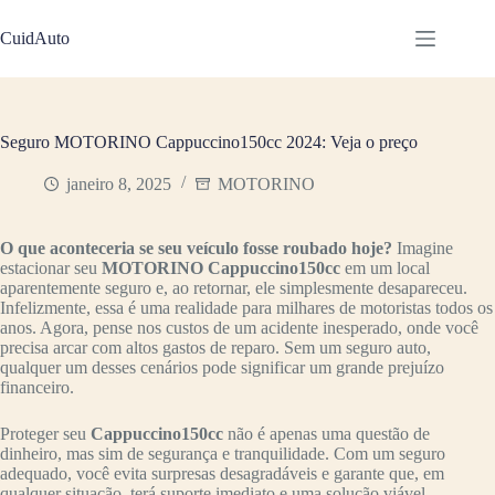
Pular
para
CuidAuto
o
conteúdo
Seguro MOTORINO Cappuccino150cc 2024: Veja o preço
janeiro 8, 2025
MOTORINO
O que aconteceria se seu veículo fosse roubado hoje?
Imagine
estacionar seu
MOTORINO Cappuccino150cc
em um local
aparentemente seguro e, ao retornar, ele simplesmente desapareceu.
Infelizmente, essa é uma realidade para milhares de motoristas todos os
anos. Agora, pense nos custos de um acidente inesperado, onde você
precisa arcar com altos gastos de reparo. Sem um seguro auto,
qualquer um desses cenários pode significar um grande prejuízo
financeiro.
Proteger seu
Cappuccino150cc
não é apenas uma questão de
dinheiro, mas sim de segurança e tranquilidade. Com um seguro
adequado, você evita surpresas desagradáveis e garante que, em
qualquer situação, terá suporte imediato e uma solução viável.