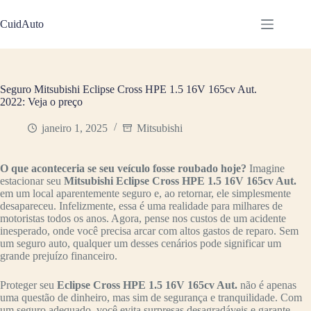
Pular
para
CuidAuto
o
conteúdo
Seguro Mitsubishi Eclipse Cross HPE 1.5 16V 165cv Aut.
2022: Veja o preço
janeiro 1, 2025
Mitsubishi
O que aconteceria se seu veículo fosse roubado hoje?
Imagine
estacionar seu
Mitsubishi Eclipse Cross HPE 1.5 16V 165cv Aut.
em um local aparentemente seguro e, ao retornar, ele simplesmente
desapareceu. Infelizmente, essa é uma realidade para milhares de
motoristas todos os anos. Agora, pense nos custos de um acidente
inesperado, onde você precisa arcar com altos gastos de reparo. Sem
um seguro auto, qualquer um desses cenários pode significar um
grande prejuízo financeiro.
Proteger seu
Eclipse Cross HPE 1.5 16V 165cv Aut.
não é apenas
uma questão de dinheiro, mas sim de segurança e tranquilidade. Com
um seguro adequado, você evita surpresas desagradáveis e garante