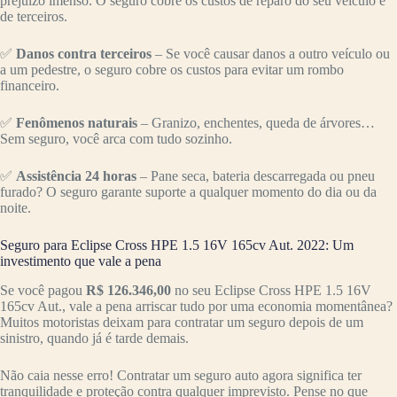
prejuízo imenso. O seguro cobre os custos de reparo do seu veículo e
de terceiros.
✅
Danos contra terceiros
– Se você causar danos a outro veículo ou
a um pedestre, o seguro cobre os custos para evitar um rombo
financeiro.
✅
Fenômenos naturais
– Granizo, enchentes, queda de árvores…
Sem seguro, você arca com tudo sozinho.
✅
Assistência 24 horas
– Pane seca, bateria descarregada ou pneu
furado? O seguro garante suporte a qualquer momento do dia ou da
noite.
Seguro para Eclipse Cross HPE 1.5 16V 165cv Aut. 2022: Um
investimento que vale a pena
Se você pagou
R$ 126.346,00
no seu Eclipse Cross HPE 1.5 16V
165cv Aut., vale a pena arriscar tudo por uma economia momentânea?
Muitos motoristas deixam para contratar um seguro depois de um
sinistro, quando já é tarde demais.
Não caia nesse erro! Contratar um seguro auto agora significa ter
tranquilidade e proteção contra qualquer imprevisto. Pense no que