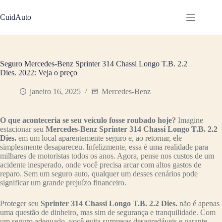
Pular
para
CuidAuto
o
conteúdo
Seguro Mercedes-Benz Sprinter 314 Chassi Longo T.B. 2.2
Dies. 2022: Veja o preço
janeiro 16, 2025
Mercedes-Benz
O que aconteceria se seu veículo fosse roubado hoje?
Imagine
estacionar seu
Mercedes-Benz Sprinter 314 Chassi Longo T.B. 2.2
Dies.
em um local aparentemente seguro e, ao retornar, ele
simplesmente desapareceu. Infelizmente, essa é uma realidade para
milhares de motoristas todos os anos. Agora, pense nos custos de um
acidente inesperado, onde você precisa arcar com altos gastos de
reparo. Sem um seguro auto, qualquer um desses cenários pode
significar um grande prejuízo financeiro.
Proteger seu
Sprinter 314 Chassi Longo T.B. 2.2 Dies.
não é apenas
uma questão de dinheiro, mas sim de segurança e tranquilidade. Com
um seguro adequado, você evita surpresas desagradáveis e garante