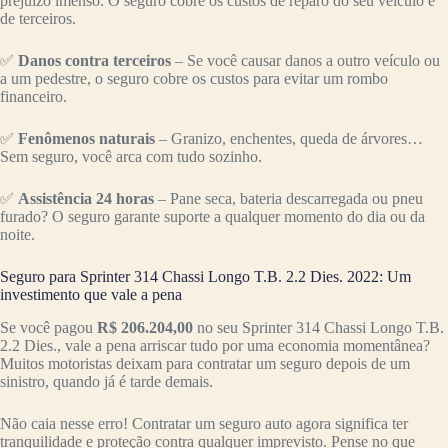
prejuízo imenso. O seguro cobre os custos de reparo do seu veículo e
de terceiros.
✅
Danos contra terceiros
– Se você causar danos a outro veículo ou
a um pedestre, o seguro cobre os custos para evitar um rombo
financeiro.
✅
Fenômenos naturais
– Granizo, enchentes, queda de árvores…
Sem seguro, você arca com tudo sozinho.
✅
Assistência 24 horas
– Pane seca, bateria descarregada ou pneu
furado? O seguro garante suporte a qualquer momento do dia ou da
noite.
Seguro para Sprinter 314 Chassi Longo T.B. 2.2 Dies. 2022: Um
investimento que vale a pena
Se você pagou
R$ 206.204,00
no seu Sprinter 314 Chassi Longo T.B.
2.2 Dies., vale a pena arriscar tudo por uma economia momentânea?
Muitos motoristas deixam para contratar um seguro depois de um
sinistro, quando já é tarde demais.
Não caia nesse erro! Contratar um seguro auto agora significa ter
tranquilidade e proteção contra qualquer imprevisto. Pense no que