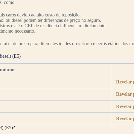
es, como:
s caros devido ao alto custo de reposição.
nol ou diesel podem ter diferenças de preço no seguro.
nistros e até o CEP de residência influenciam diretamente.
timento necessário.
faixa de preço para diferentes idades do veículo e perfis etários dos mo
iesel) (E5)
ondutor
Revelar 
Revelar 
Revelar 
Revelar 
l) (E5)?