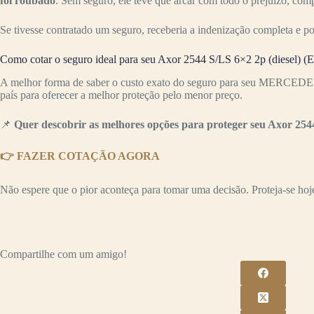
foi roubado
. Sem seguro, ele teve que arcar com todo o prejuízo, co
Se tivesse contratado um seguro, receberia a indenização completa e p
Como cotar o seguro ideal para seu Axor 2544 S/LS 6×2 2p (diesel) (
A melhor forma de saber o custo exato do seguro para seu MERCEDES
país para oferecer a melhor proteção pelo menor preço.
📌
Quer descobrir as melhores opções para proteger seu Axor 2544
👉 FAZER COTAÇÃO AGORA
Não espere que o pior aconteça para tomar uma decisão. Proteja-se hoje 
Compartilhe com um amigo!