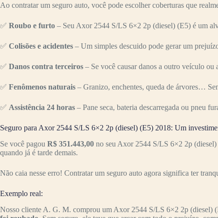
Ao contratar um seguro auto, você pode escolher coberturas que realme
✅
Roubo e furto
– Seu Axor 2544 S/LS 6×2 2p (diesel) (E5) é um alv
✅
Colisões e acidentes
– Um simples descuido pode gerar um prejuízo 
✅
Danos contra terceiros
– Se você causar danos a outro veículo ou a
✅
Fenômenos naturais
– Granizo, enchentes, queda de árvores… Sem
✅
Assistência 24 horas
– Pane seca, bateria descarregada ou pneu fur
Seguro para Axor 2544 S/LS 6×2 2p (diesel) (E5) 2018: Um investime
Se você pagou
R$ 351.443,00
no seu Axor 2544 S/LS 6×2 2p (diesel) 
quando já é tarde demais.
Não caia nesse erro! Contratar um seguro auto agora significa ter tranq
Exemplo real:
Nosso cliente A. G. M. comprou um Axor 2544 S/LS 6×2 2p (diesel) 