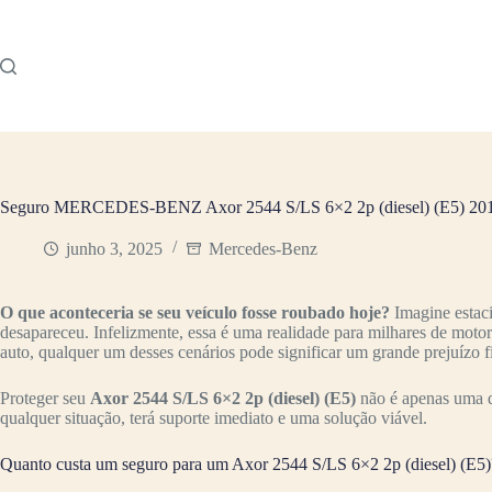
Pular
para
o
conteúdo
Seguro MERCEDES-BENZ Axor 2544 S/LS 6×2 2p (diesel) (E5) 2018
junho 3, 2025
Mercedes-Benz
O que aconteceria se seu veículo fosse roubado hoje?
Imagine estac
desapareceu. Infelizmente, essa é uma realidade para milhares de moto
auto, qualquer um desses cenários pode significar um grande prejuízo f
Proteger seu
Axor 2544 S/LS 6×2 2p (diesel) (E5)
não é apenas uma q
qualquer situação, terá suporte imediato e uma solução viável.
Quanto custa um seguro para um Axor 2544 S/LS 6×2 2p (diesel) (E5)