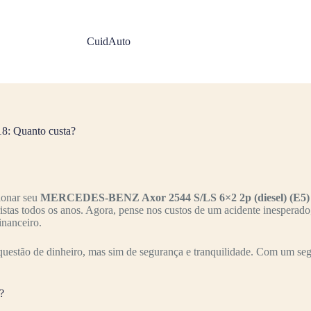
CuidAuto
: Quanto custa?
ionar seu
MERCEDES-BENZ Axor 2544 S/LS 6×2 2p (diesel) (E5)
ristas todos os anos. Agora, pense nos custos de um acidente inesperad
inanceiro.
uestão de dinheiro, mas sim de segurança e tranquilidade. Com um seg
?