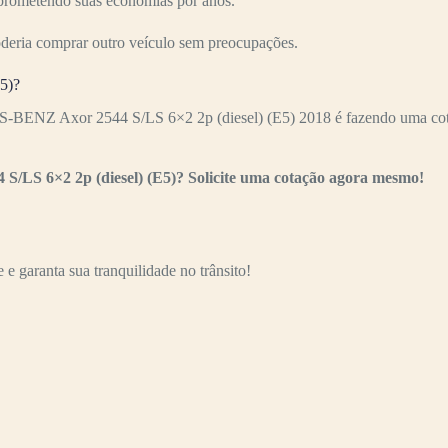
mprometendo suas economias por anos.
oderia comprar outro veículo sem preocupações.
E5)?
-BENZ Axor 2544 S/LS 6×2 2p (diesel) (E5) 2018 é fazendo uma cotaç
 S/LS 6×2 2p (diesel) (E5)? Solicite uma cotação agora mesmo!
e garanta sua tranquilidade no trânsito!