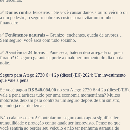
de terceiros.
✅
Danos contra terceiros
– Se você causar danos a outro veículo ou
a um pedestre, o seguro cobre os custos para evitar um rombo
financeiro.
✅
Fenômenos naturais
– Granizo, enchentes, queda de árvores…
Sem seguro, você arca com tudo sozinho.
✅
Assistência 24 horas
– Pane seca, bateria descarregada ou pneu
furado? O seguro garante suporte a qualquer momento do dia ou da
noite.
Seguro para Atego 2730 6×4 2p (diesel)(E6) 2024: Um investimento
que vale a pena
Se você pagou
R$ 548.084,00
no seu Atego 2730 6×4 2p (diesel)(E6),
vale a pena arriscar tudo por uma economia momentânea? Muitos
motoristas deixam para contratar um seguro depois de um sinistro,
quando já é tarde demais.
Não caia nesse erro! Contratar um seguro auto agora significa ter
tranquilidade e proteção contra qualquer imprevisto. Pense no que
você sentiria ao perder seu veículo e não ter nenhuma garantia de