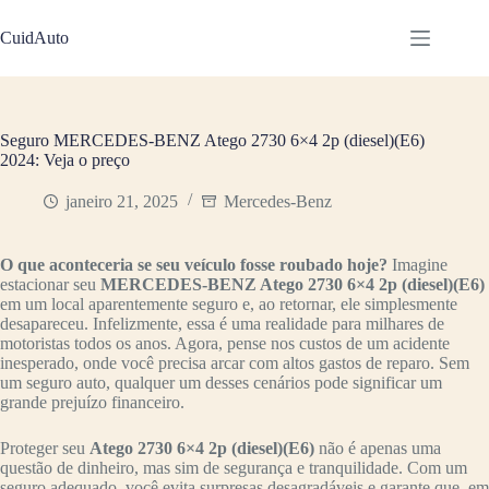
Pular
para
CuidAuto
o
conteúdo
Seguro MERCEDES-BENZ Atego 2730 6×4 2p (diesel)(E6)
2024: Veja o preço
janeiro 21, 2025
Mercedes-Benz
O que aconteceria se seu veículo fosse roubado hoje?
Imagine
estacionar seu
MERCEDES-BENZ Atego 2730 6×4 2p (diesel)(E6)
em um local aparentemente seguro e, ao retornar, ele simplesmente
desapareceu. Infelizmente, essa é uma realidade para milhares de
motoristas todos os anos. Agora, pense nos custos de um acidente
inesperado, onde você precisa arcar com altos gastos de reparo. Sem
um seguro auto, qualquer um desses cenários pode significar um
grande prejuízo financeiro.
Proteger seu
Atego 2730 6×4 2p (diesel)(E6)
não é apenas uma
questão de dinheiro, mas sim de segurança e tranquilidade. Com um
seguro adequado, você evita surpresas desagradáveis e garante que, em