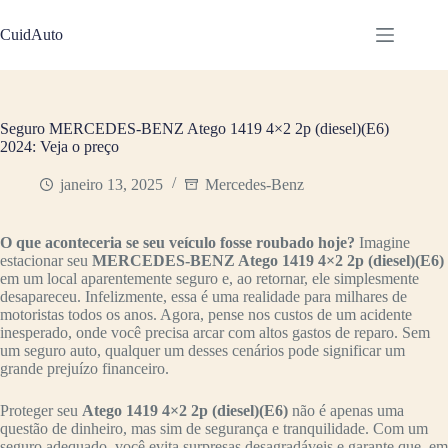
Pular
para
CuidAuto
o
conteúdo
Seguro MERCEDES-BENZ Atego 1419 4×2 2p (diesel)(E6)
2024: Veja o preço
janeiro 13, 2025
Mercedes-Benz
O que aconteceria se seu veículo fosse roubado hoje?
Imagine
estacionar seu
MERCEDES-BENZ Atego 1419 4×2 2p (diesel)(E6)
em um local aparentemente seguro e, ao retornar, ele simplesmente
desapareceu. Infelizmente, essa é uma realidade para milhares de
motoristas todos os anos. Agora, pense nos custos de um acidente
inesperado, onde você precisa arcar com altos gastos de reparo. Sem
um seguro auto, qualquer um desses cenários pode significar um
grande prejuízo financeiro.
Proteger seu
Atego 1419 4×2 2p (diesel)(E6)
não é apenas uma
questão de dinheiro, mas sim de segurança e tranquilidade. Com um
seguro adequado, você evita surpresas desagradáveis e garante que, em