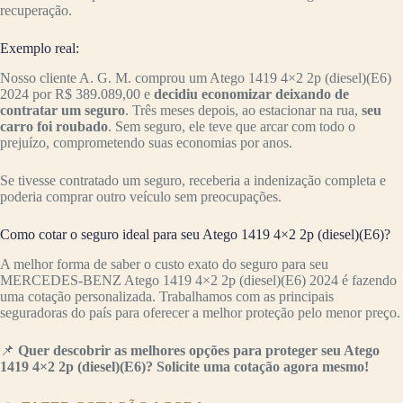
recuperação.
Exemplo real:
Nosso cliente A. G. M. comprou um Atego 1419 4×2 2p (diesel)(E6)
2024 por R$ 389.089,00 e
decidiu economizar deixando de
contratar um seguro
. Três meses depois, ao estacionar na rua,
seu
carro foi roubado
. Sem seguro, ele teve que arcar com todo o
prejuízo, comprometendo suas economias por anos.
Se tivesse contratado um seguro, receberia a indenização completa e
poderia comprar outro veículo sem preocupações.
Como cotar o seguro ideal para seu Atego 1419 4×2 2p (diesel)(E6)?
A melhor forma de saber o custo exato do seguro para seu
MERCEDES-BENZ Atego 1419 4×2 2p (diesel)(E6) 2024 é fazendo
uma cotação personalizada. Trabalhamos com as principais
seguradoras do país para oferecer a melhor proteção pelo menor preço.
📌
Quer descobrir as melhores opções para proteger seu Atego
1419 4×2 2p (diesel)(E6)? Solicite uma cotação agora mesmo!