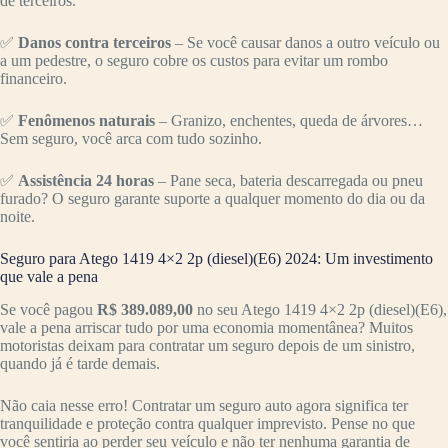
de terceiros.
✅
Danos contra terceiros
– Se você causar danos a outro veículo ou
a um pedestre, o seguro cobre os custos para evitar um rombo
financeiro.
✅
Fenômenos naturais
– Granizo, enchentes, queda de árvores…
Sem seguro, você arca com tudo sozinho.
✅
Assistência 24 horas
– Pane seca, bateria descarregada ou pneu
furado? O seguro garante suporte a qualquer momento do dia ou da
noite.
Seguro para Atego 1419 4×2 2p (diesel)(E6) 2024: Um investimento
que vale a pena
Se você pagou
R$ 389.089,00
no seu Atego 1419 4×2 2p (diesel)(E6),
vale a pena arriscar tudo por uma economia momentânea? Muitos
motoristas deixam para contratar um seguro depois de um sinistro,
quando já é tarde demais.
Não caia nesse erro! Contratar um seguro auto agora significa ter
tranquilidade e proteção contra qualquer imprevisto. Pense no que
você sentiria ao perder seu veículo e não ter nenhuma garantia de