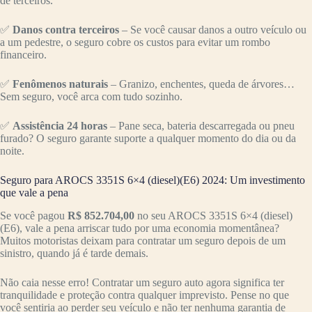
de terceiros.
✅
Danos contra terceiros
– Se você causar danos a outro veículo ou
a um pedestre, o seguro cobre os custos para evitar um rombo
financeiro.
✅
Fenômenos naturais
– Granizo, enchentes, queda de árvores…
Sem seguro, você arca com tudo sozinho.
✅
Assistência 24 horas
– Pane seca, bateria descarregada ou pneu
furado? O seguro garante suporte a qualquer momento do dia ou da
noite.
Seguro para AROCS 3351S 6×4 (diesel)(E6) 2024: Um investimento
que vale a pena
Se você pagou
R$ 852.704,00
no seu AROCS 3351S 6×4 (diesel)
(E6), vale a pena arriscar tudo por uma economia momentânea?
Muitos motoristas deixam para contratar um seguro depois de um
sinistro, quando já é tarde demais.
Não caia nesse erro! Contratar um seguro auto agora significa ter
tranquilidade e proteção contra qualquer imprevisto. Pense no que
você sentiria ao perder seu veículo e não ter nenhuma garantia de