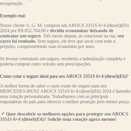
recuperação.
Exemplo real:
Nosso cliente A. G. M. comprou um AROCS 3351S 6×4 (diesel)(E6)
2024 por R$ 852.704,00 e
decidiu economizar deixando de
contratar um seguro
. Três meses depois, ao estacionar na rua,
seu
carro foi roubado
. Sem seguro, ele teve que arcar com todo o
prejuízo, comprometendo suas economias por anos.
Se tivesse contratado um seguro, receberia a indenização completa e
poderia comprar outro veículo sem preocupações.
Como cotar o seguro ideal para seu AROCS 3351S 6×4 (diesel)(E6)?
A melhor forma de saber o custo exato do seguro para seu
MERCEDES-BENZ AROCS 3351S 6×4 (diesel)(E6) 2024 é fazendo
uma cotação personalizada. Trabalhamos com as principais
seguradoras do país para oferecer a melhor proteção pelo menor preço.
📌
Quer descobrir as melhores opções para proteger seu AROCS
3351S 6×4 (diesel)(E6)? Solicite uma cotação agora mesmo!