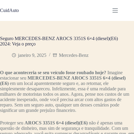
Pular
para
CuidAuto
o
conteúdo
Seguro MERCEDES-BENZ AROCS 3351S 6×4 (diesel)(E6)
2024: Veja o preço
janeiro 9, 2025
Mercedes-Benz
O que aconteceria se seu veículo fosse roubado hoje?
Imagine
estacionar seu
MERCEDES-BENZ AROCS 3351S 6×4 (diesel)
(E6)
em um local aparentemente seguro e, ao retornar, ele
simplesmente desapareceu. Infelizmente, essa é uma realidade para
milhares de motoristas todos os anos. Agora, pense nos custos de um
acidente inesperado, onde você precisa arcar com altos gastos de
reparo. Sem um seguro auto, qualquer um desses cenários pode
significar um grande prejuízo financeiro.
Proteger seu
AROCS 3351S 6×4 (diesel)(E6)
não é apenas uma
questão de dinheiro, mas sim de segurança e tranquilidade. Com um
seguro adequado, você evita surpresas desagradáveis e garante que, em