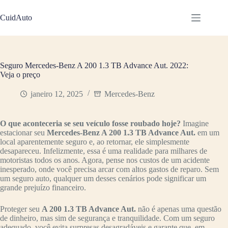
Pular
para
CuidAuto
o
conteúdo
Seguro Mercedes-Benz A 200 1.3 TB Advance Aut. 2022:
Veja o preço
janeiro 12, 2025
Mercedes-Benz
O que aconteceria se seu veículo fosse roubado hoje?
Imagine
estacionar seu
Mercedes-Benz A 200 1.3 TB Advance Aut.
em um
local aparentemente seguro e, ao retornar, ele simplesmente
desapareceu. Infelizmente, essa é uma realidade para milhares de
motoristas todos os anos. Agora, pense nos custos de um acidente
inesperado, onde você precisa arcar com altos gastos de reparo. Sem
um seguro auto, qualquer um desses cenários pode significar um
grande prejuízo financeiro.
Proteger seu
A 200 1.3 TB Advance Aut.
não é apenas uma questão
de dinheiro, mas sim de segurança e tranquilidade. Com um seguro
adequado, você evita surpresas desagradáveis e garante que, em