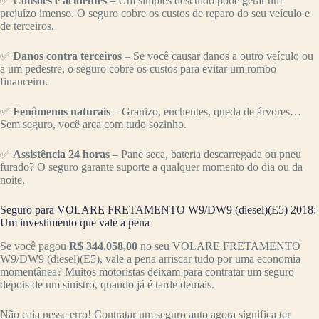
✅
Colisões e acidentes
– Um simples descuido pode gerar um
prejuízo imenso. O seguro cobre os custos de reparo do seu veículo e
de terceiros.
✅
Danos contra terceiros
– Se você causar danos a outro veículo ou
a um pedestre, o seguro cobre os custos para evitar um rombo
financeiro.
✅
Fenômenos naturais
– Granizo, enchentes, queda de árvores…
Sem seguro, você arca com tudo sozinho.
✅
Assistência 24 horas
– Pane seca, bateria descarregada ou pneu
furado? O seguro garante suporte a qualquer momento do dia ou da
noite.
Seguro para VOLARE FRETAMENTO W9/DW9 (diesel)(E5) 2018:
Um investimento que vale a pena
Se você pagou
R$ 344.058,00
no seu VOLARE FRETAMENTO
W9/DW9 (diesel)(E5), vale a pena arriscar tudo por uma economia
momentânea? Muitos motoristas deixam para contratar um seguro
depois de um sinistro, quando já é tarde demais.
Não caia nesse erro! Contratar um seguro auto agora significa ter