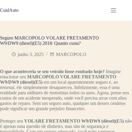
Pular
para
CuidAuto
o
conteúdo
Seguro MARCOPOLO VOLARE FRETAMENTO
W9/DW9 (diesel)(E5) 2018: Quanto custa?
junho 3, 2025
MARCOPOLO
O que aconteceria se seu veículo fosse roubado hoje?
Imagine
estacionar seu
MARCOPOLO VOLARE FRETAMENTO
W9/DW9 (diesel)(E5)
em um local aparentemente seguro e, ao
retornar, ele simplesmente desapareceu. Infelizmente, essa é uma
realidade para milhares de motoristas todos os anos. Agora, pense nos
custos de um acidente inesperado, onde você precisa arcar com altos
gastos de reparo. Sem um seguro auto, qualquer um desses cenários
pode significar um grande prejuízo financeiro.
Proteger seu
VOLARE FRETAMENTO W9/DW9 (diesel)(E5)
não
é apenas uma questão de dinheiro, mas sim de segurança e
tranquilidade. Com um seguro adequado, você evita surpresas